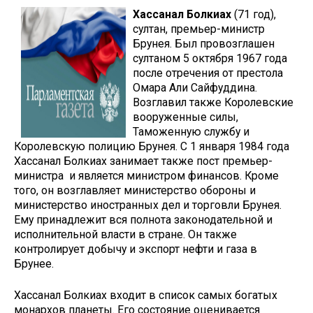
Хассанал Болкиах
(71 год),
султан, премьер-министр
Брунея. Был провозглашен
султаном 5 октября 1967 года
после отречения от престола
Омара Али Сайфуддина.
Возглавил также Королевские
вооруженные силы,
Таможенную службу и
Королевскую полицию Брунея. С 1 января 1984 года
Хассанал Болкиах занимает также пост премьер-
министра и является министром финансов. Кроме
того, он возглавляет министерство обороны и
министерство иностранных дел и торговли Брунея.
Ему принадлежит вся полнота законодательной и
исполнительной власти в стране. Он также
контролирует добычу и экспорт нефти и газа в
Брунее.
Хассанал Болкиах входит в список самых богатых
монархов планеты. Его состояние оценивается