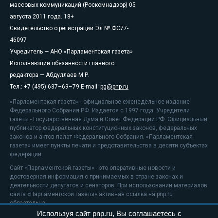
массовых коммуникаций (Роскомнадзор) 05
августа 2011 года. 18+
Свидетельство о регистрации Эл № ФС77-
46097
Учредитель — АНО «Парламентская газета»
Исполняющий обязанности главного
редактора — Абдуллаев М.Р.
Тел.: +7 (495) 637–69–79 E-mail:
pg@pnp.ru
«Парламентская газета» - официальное еженедельное издание
Федерального Собрания РФ. Издается с 1997 года. Учредители
газеты - Государственная Дума и Совет Федерации РФ. Официальный
публикатор федеральных конституционных законов, федеральных
законов и актов палат Федерального Собрания. «Парламентская
газета» имеет пункты печати и представительства в десяти субъектах
федерации.
Сайт «Парламентской газеты» - это оперативные новости и
достоверная информация о принимаемых в стране законах и
деятельности депутатов и сенаторов. При использовании материалов
сайта «Парламентской газеты» активная ссылка на pnp.ru
обязательна.
Используя сайт pnp.ru, Вы соглашаетесь с
На информационном ресурсе применяются
рекомендательные