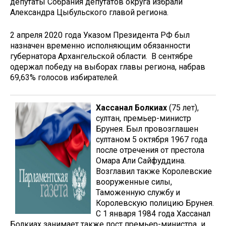
депутаты Собрания депутатов округа избрали
Александра Цыбульского главой региона.
2 апреля 2020 года Указом Президента РФ был
назначен временно исполняющим обязанности
губернатора Архангельской области. В сентябре
одержал победу на выборах главы региона, набрав
69,63% голосов избирателей.
Хассанал Болкиах
(75 лет),
султан, премьер-министр
Брунея. Был провозглашен
султаном 5 октября 1967 года
после отречения от престола
Омара Али Сайфуддина.
Возглавил также Королевские
вооруженные силы,
Таможенную службу и
Королевскую полицию Брунея.
С 1 января 1984 года Хассанал
Болкиах занимает также пост премьер-министра и