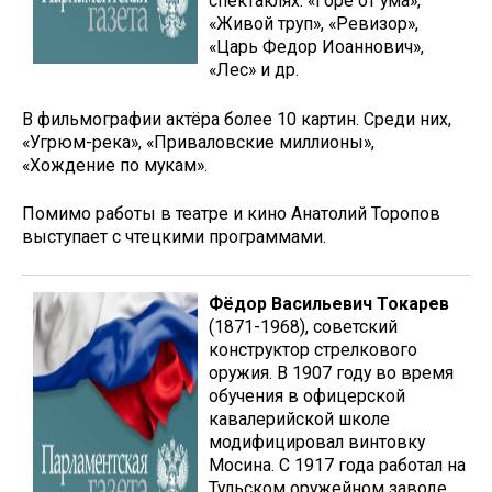
спектаклях: «Горе от ума»,
«Живой труп», «Ревизор»,
«Царь Федор Иоаннович»,
«Лес» и др.
В фильмографии актёра более 10 картин. Среди них,
«Угрюм-река», «Приваловские миллионы»,
«Хождение по мукам».
Помимо работы в театре и кино Анатолий Торопов
выступает с чтецкими программами.
Фёдор Васильевич Токарев
(1871-1968), советский
конструктор стрелкового
оружия. В 1907 году во время
обучения в офицерской
кавалерийской школе
модифицировал винтовку
Мосина. С 1917 года работал на
Тульском оружейном заводе.