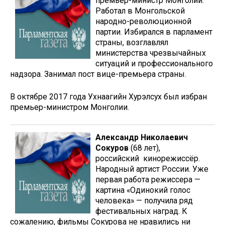
премьер-министр Монголии.
Работал в Монгольской
народно-революционной
партии. Избирался в парламент
страны, возглавлял
министерства чрезвычайных
ситуаций и профессионального
надзора. Занимал пост вице-премьера страны.
В октябре 2017 года Ухнаагийн Хурэлсух был избран
премьер-министром Монголии.
Александр Николаевич
Сокуров
(68 лет),
российский кинорежиссёр.
Народный артист России. Уже
первая работа режиссера —
картина «Одинокий голос
человека» — получила ряд
фестивальных наград. К
сожалению, фильмы Сокурова не нравились ни