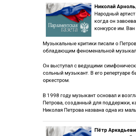
Николай Арноль
Народный артист 
когда он завоев
конкурсе им. Ван
Музыкальные критики писали о Петров
обладающим феноменальной музыкал
Он выступал с ведущими симфонически
сольный музыкант. В его репертуаре б
оркестром.
В 1998 году музыкант основал и воз
Петрова, созданный для поддержки, к
Николая Петрова названа одна из малы
Пётр Аркадьев