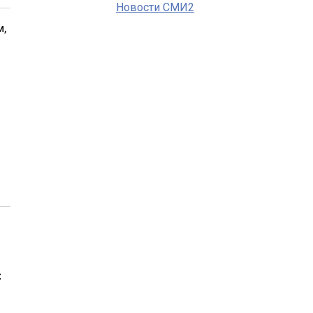
Новости СМИ2
м,
С