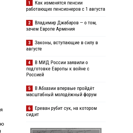
Как изменятся пенсии
1
работающих пенсионеров с 1 августа
Владимир Джабаров — о том,
2
зачем Европе Армения
Законы, вступающие в силу в
3
августе
В МИД России заявили о
4
подготовке Европы к войне с
Россией
В Абхазии впервые пройдёт
5
масштабный молодёжный форум
Ереван рубит сук, на котором
6
ея
сидит
ую
я