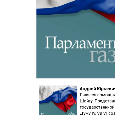
Андрей Юрьеви
Являлся помощни
Шойгу. Представ
государственной
Думу IV, Vи VI с