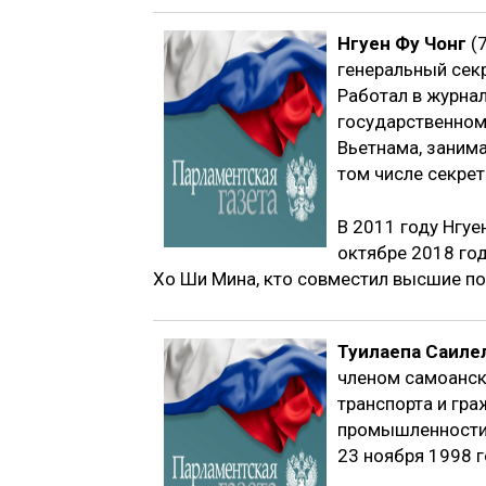
Нгуен Фу Чонг
(7
генеральный сек
Работал в журна
государственном
Вьетнама, занима
том числе секрет
В 2011 году Нгуе
октябре 2018 го
Хо Ши Мина, кто совместил высшие пос
Туилаепа Саиле
членом самоанск
транспорта и гра
промышленности.
23 ноября 1998 