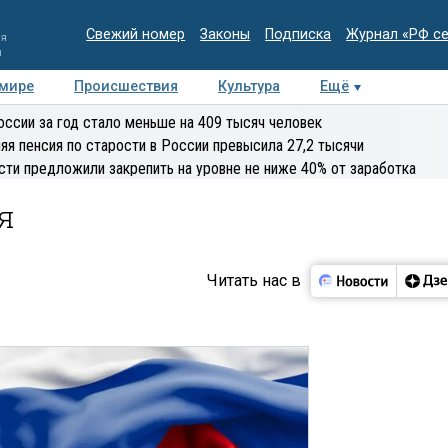
Свежий номер
Законы
Подписка
Журнал «РФ с
ия
и
 мире
Происшествия
Культура
Ещё
Медиацентр
Интервью
Колумнисты
Делова
оссии за год стало меньше на 409 тысяч человек
эксперт
яя пенсия по старости в России превысила 27,2 тысячи
сти предложили закрепить на уровне не ниже 40% от заработка
я
Читать нас в