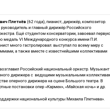
вич Плетнёв
(62 года), пианист, дирижёр, композитор.
руководитель и главный дирижёр Российского
ркестра. Ещё студентом консерватории, завоевал перву
ю медаль VI Международного конкурса имени П.И.
нист много гастролировал: выступал по всему миру с
ммами, а также вместе с известнейшими коллективами
 возглавил Российский национальный оркестр. Музыкант
енного дирижера с ведущими музыкальными коллектива
стве оперного дирижера на сцене Большого театра. В
ные постановки опер «Кармен», «Майская ночь» и др.
оддержки национальной культуры Михаила Плетнева».