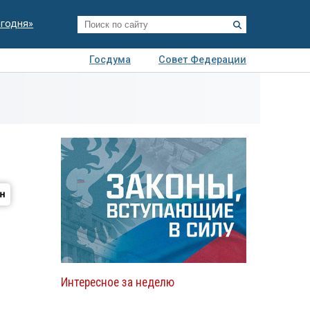
егодня»
Госдума
Совет Федерации
я
Авто
Недвижимость
Технологии
иза
Интересное за неделю