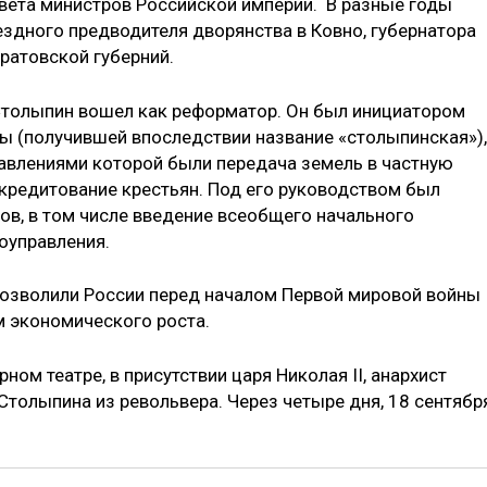
вета министров Российской империи. В разные годы
ездного предводителя дворянства в Ковно, губернатора
аратовской губерний.
Столыпин вошел как реформатор. Он был инициатором
ы (получившей впоследствии название «столыпинская»),
влениями которой были передача земель в частную
 кредитование крестьян. Под его руководством был
ов, в том числе введение всеобщего начального
оуправления.
зволили России перед началом Первой мировой войны
м экономического роста.
ном театре, в присутствии царя Николая II, анархист
толыпина из револьвера. Через четыре дня, 18 сентября