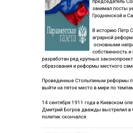
председатель Со
занимал посты у
Гродненской и С
В историю Пётр 
аграрной реформ
основными напра
собственность и
разработан ряд крупных законопроект
образования и реформы местного сам
Проведенные Столыпиным реформы по
выйти на пятое место в мире по темпа
14 сентября 1911 года в Киевском опер
Дмитрий Богров дважды выстрелил в С
политик скончался.