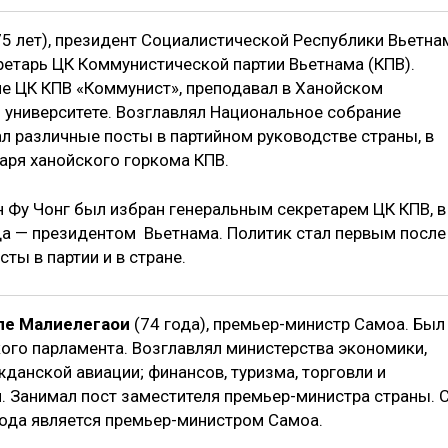
5 лет), президент Социалистической Республики Вьетна
ретарь ЦК Коммунистической партии Вьетнама (КПВ).
ле ЦК КПВ «Коммунист», преподавал в Ханойском
 университете. Возглавлял Национальное собрание
л различные посты в партийном руководстве страны, в
аря ханойского горкома КПВ.
н Фу Чонг был избран генеральным секретарем ЦК КПВ, в
да — президентом Вьетнама. Политик стал первым после
ты в партии и в стране.
ле Малиелегаои
(74 года), премьер-министр Самоа. Был
ого парламента. Возглавлял министерства экономики,
жданской авиации; финансов, туризма, торговли и
 Занимал пост заместителя премьер-министра страны. 
года является премьер-министром Самоа.