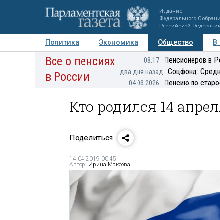
Издание
Федерального Собран
Российской Федераци
Политика
Экономика
Общество
В
Все о пенсиях
Фото
Авторы
Персоны
Мнения
Регионы
Пенсионеров в Р
08:17
Соцфонд: Средн
два дня назад
в России
Пенсию по старо
04.08.2026
Кто родился 14 апрел
Поделиться
14.04.2019 00:45
Автор:
Ирина Макеева