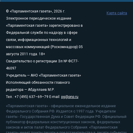
© «Парламентская газета», 2026 г.
Карта сайта
Электронное периодическое издание
«Парламентская газета» зарегистрировано в
Федеральной службе по надзору в сфере
связи, информационных технологий и
массовых коммуникаций (Роскомнадзор) 05
августа 2011 года. 18+
Свидетельство о регистрации Эл № ФС77-
46097
Учредитель — АНО «Парламентская газета»
Исполняющий обязанности главного
редактора — Абдуллаев М.Р.
Тел.: +7 (495) 637–69–79 E-mail:
pg@pnp.ru
«Парламентская газета» - официальное еженедельное издание
Федерального Собрания РФ. Издается с 1997 года. Учредители
газеты - Государственная Дума и Совет Федерации РФ. Официальный
публикатор федеральных конституционных законов, федеральных
законов и актов палат Федерального Собрания. «Парламентская
газета» имеет пункты печати и представительства в десяти субъектах