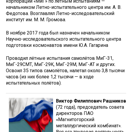
корпорации «МиГ» по летным испытаниям —
начальником Летно-испытательного центра им. А. В.
Федотова. Возглавлял Летно-исследовательский
институт им. М. М. Громова.
В ноябре 2017 года был назначен начальником
Научно-исследовательского испытательного центра
подготовки космонавтов имени Ю.А. Гагарина
Проводил лётные испытания самолётов МиГ-31,
МиГ-29СМТ, МиГ-29К, МиГ-29М, МиГ-АТ и других.
Освоил 35 типов самолётов, налетал около 3,8 тысячи
часов (из них более 1,2 тысячи — в ходе
испытательных полётов).
Виктор Филиппович Рашников
(72 года), председатель совета
директоров ПАО
«Магнитогорский
металлургический комбинат».
Вся его трудовая деятельность