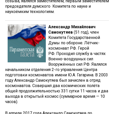
созыва, являлся заместителем, первым заместителем
председателя думского Комитета по науке и
наукоёмким технологиям.
Александр Михайлович
Самокутяев
(51 год), член
Комитета Государственной
Думы по обороне. Лётчик-
космонавт РФ. Герой
РФ. Проходил службу в частях
Военно-воздушных сил
Вооружённых сил РФ. Являлся
начальником отделения 2-го управления Центра
подготовки космонавтов имени Ю.А. Гагарина. В 2003
году Александр Самокутяев был зачислен в отряд
космонавтов. Совершил два космических полёта
общей продолжительностью 331 сутки 11 часов и два
выхода в открытый космос (суммарное время — 10
часов).
В апреле 2017 года Александр Самокутяев по