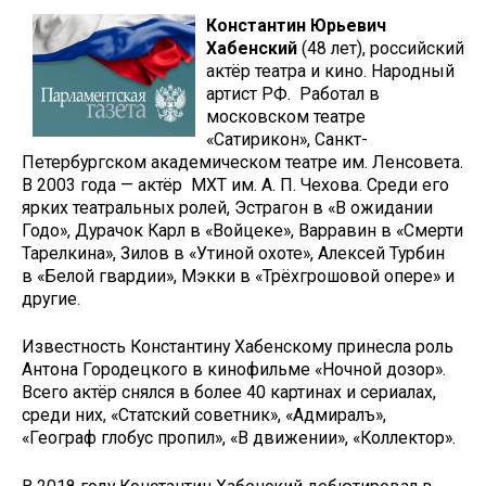
Константин Юрьевич
Хабенский
(48 лет), российский
актёр театра и кино. Народный
артист РФ. Работал в
московском театре
«Сатирикон», Санкт-
Петербургском академическом театре им. Ленсовета.
В 2003 года — актёр МХТ им. А. П. Чехова. Среди его
ярких театральных ролей, Эстрагон в «В ожидании
Годо», Дурачок Карл в «Войцеке», Варравин в «Смерти
Тарелкина», Зилов в «Утиной охоте», Алексей Турбин
в «Белой гвардии», Мэкки в «Трёхгрошовой опере» и
другие.
Известность Константину Хабенскому принесла роль
Антона Городецкого в кинофильме «Ночной дозор».
Всего актёр снялся в более 40 картинах и сериалах,
среди них, «Статский советник», «Адмиралъ»,
«Географ глобус пропил», «В движении», «Коллектор».