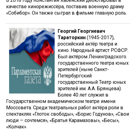
В 2018 году Константин Хабенский дебютировал в
качестве кинорежиссёра, поставив военную драму
«Собибор». Он также сыграл в фильме главную роль.
Георгий Георгиевич
Тараторкин
(1945-2017),
российский актёр театра и
кино. Народный артист РСФСР.
Был актёром Ленинградского
государственного театра юных
зрителей (ныне Санкт-
Петербургский
государственный Театр юных
зрителей им. А.А. Брянцева).
Более 40 лет служил в
Государственном академическом театре имени
Моссовета. Среди театральных работ актёра роли в
спектаклях «Глоток свободы», «Борис Годунов», «Свои
люди — сочтемся», «Братья Карамазовы», «Бесы»,
«Колчак».