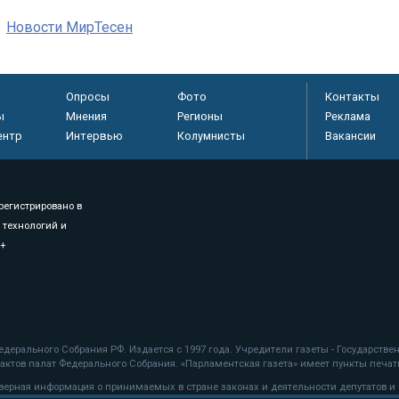
Новости МирТесен
Опросы
Фото
Контакты
ы
Мнения
Регионы
Реклама
ентр
Интервью
Колумнисты
Вакансии
регистрировано в
 технологий и
8+
.
дерального Собрания РФ. Издается с 1997 года. Учредители газеты - Государств
ктов палат Федерального Собрания. «Парламентская газета» имеет пункты печати
оверная информация о принимаемых в стране законах и деятельности депутатов и