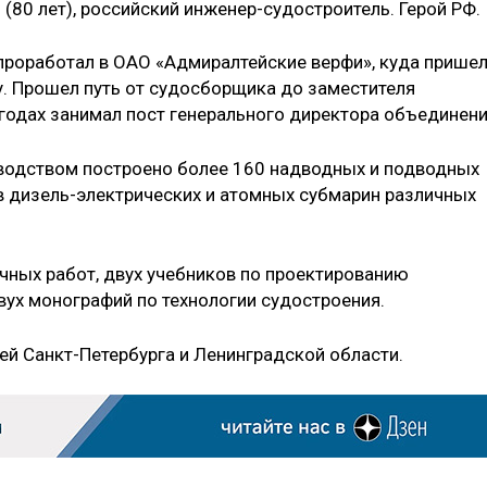
в
(80 лет), российский инженер-судостроитель. Герой РФ.
проработал в ОАО «Адмиралтейские верфи», куда прише
у. Прошел путь от судосборщика до заместителя
 годах занимал пост генерального директора объединени
ководством построено более 160 надводных и подводных
ов дизель-электрических и атомных субмарин различных
чных работ, двух учебников по проектированию
вух монографий по технологии судостроения.
й Санкт-Петербурга и Ленинградской области.