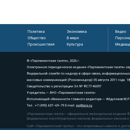
Политика
Экономика
Видео
Общество
В мире
Персон
Происшествия
Культура
Медиац
© «Парламентская газета», 2026 г.
Электронное периодическое издание «Парламентская газета» за
Федеральной службе по надзору в сфере связи, информационных
массовых коммуникаций (Роскомнадзор) 05 августа 2011 года. 1
Свидетельство о регистрации Эл № ФС77-46097
Учредитель — АНО «Парламентская газета»
Исполняющий обязанности главного редактора — Абдуллаев М.Р
Тел.: +7 (495) 637–69–79 E-mail:
pg@pnp.ru
«Парламентская газета» - официальное еженедельное издание Фе
федеральных конституционных законов, федеральных законов и а
Сайт «Парламентской газеты» - это оперативные новости и дост