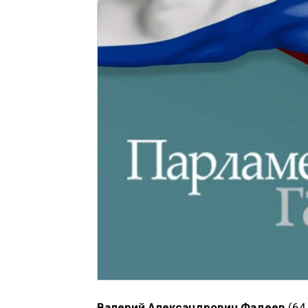
Валерий Александрович Фадеев
(64