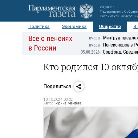
Издание
Федерального Собран
Российской Федераци
Политика
Экономика
Общество
В
Все о пенсиях
Фото
Авторы
Персоны
Мнения
Регионы
Минтруд предлож
вчера
Пенсионеров в Р
вчера
в России
Соцфонд: Средня
05.08.2026
Кто родился 10 октя
Поделиться
10.10.2024 00:02
Автор:
Ирина Макеева