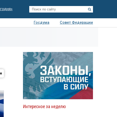
егодня»
Госдума
Совет Федерации
я
Авто
Недвижимость
Технологии
иза
Интересное за неделю