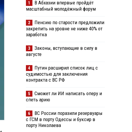
В Абхазии впервые пройдёт
1
масштабный молодёжный форум
Пенсию по старости предложили
2
закрепить на уровне не ниже 40% от
заработка
Законы, вступающие в силу в
3
августе
Путин расширил список лиц с
4
судимостью для заключения
контракта с ВС РФ
Сможет ли ИИ написать оперу и
5
спеть арию
ВС России поразили резервуары
6
с ГСМ в порту Одессы и буксир в
порту Николаева
и