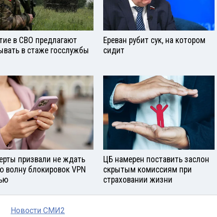
тие в СВО предлагают
Ереван рубит сук, на котором
ывать в стаже госслужбы
сидит
ерты призвали не ждать
ЦБ намерен поставить заслон
ю волну блокировок VPN
скрытым комиссиям при
ью
страховании жизни
Новости СМИ2