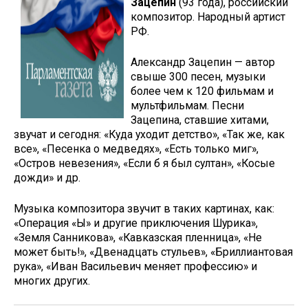
Зацепин
(93 года), российский
композитор. Народный артист
РФ.
Александр Зацепин — автор
свыше 300 песен, музыки
более чем к 120 фильмам и
мультфильмам. Песни
Зацепина, ставшие хитами,
звучат и сегодня: «Куда уходит детство», «Так же, как
все», «Песенка о медведях», «Есть только миг»,
«Остров невезения», «Если б я был султан», «Косые
дожди» и др.
Музыка композитора звучит в таких картинах, как:
«Операция «Ы» и другие приключения Шурика»,
«Земля Санникова», «Кавказская пленница», «Не
может быть!», «Двенадцать стульев», «Бриллиантовая
рука», «Иван Васильевич меняет профессию» и
многих других.