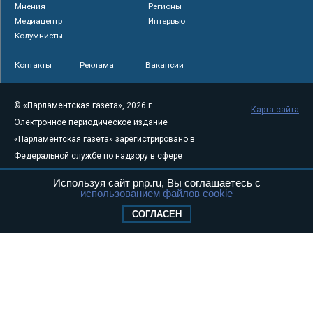
Мнения
Регионы
Медиацентр
Интервью
Колумнисты
Контакты
Реклама
Вакансии
© «Парламентская газета», 2026 г.
Карта сайта
Электронное периодическое издание
«Парламентская газета» зарегистрировано в
Федеральной службе по надзору в сфере
связи, информационных технологий и
Используя сайт pnp.ru, Вы соглашаетесь с
массовых коммуникаций (Роскомнадзор) 05
использованием файлов cookie
августа 2011 года. 18+
СОГЛАСЕН
Свидетельство о регистрации Эл № ФС77-
46097
Учредитель — АНО «Парламентская газета»
Исполняющий обязанности главного
редактора — Абдуллаев М.Р.
Тел.: +7 (495) 637–69–79 E-mail:
pg@pnp.ru