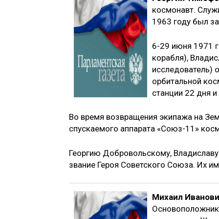
космонавт. Служи
1963 году был за
6-29 июня 1971 
корабля), Владис
исследователь) 
орбитальной кос
станции 22 дня 
Во время возвращения экипажа на Земл
спускаемого аппарата «Союз-11» кос
Георгию Добровольскому, Владиславу 
звание Героя Советского Союза. Их и
Михаил Иванови
Основоположник 