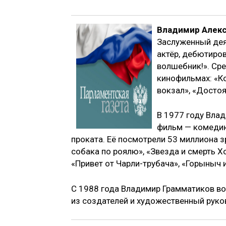
Владимир Алек
Заслуженный деят
актёр, дебютиров
волшебник!». Сре
кинофильмах: «К
вокзал», «Достоя
В 1977 году Вла
фильм — комедию
проката. Её посмотрели 53 миллиона з
собака по роялю», «Звезда и смерть Х
«Привет от Чарли-трубача», «Горыныч 
С 1988 года Владимир Грамматиков во
из создателей и художественный руко