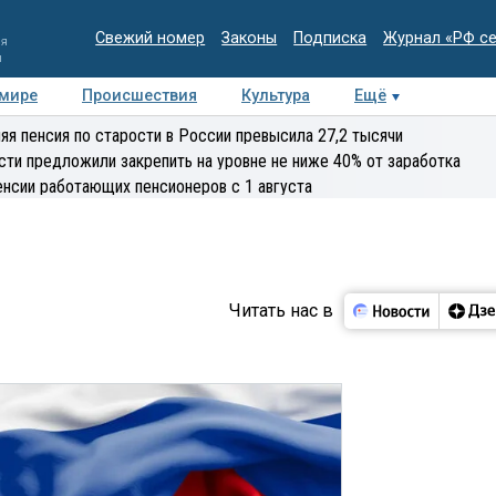
Свежий номер
Законы
Подписка
Журнал «РФ с
ия
и
 мире
Происшествия
Культура
Ещё
Медиацентр
Интервью
Колумнисты
Делова
яя пенсия по старости в России превысила 27,2 тысячи
эксперт
сти предложили закрепить на уровне не ниже 40% от заработка
енсии работающих пенсионеров с 1 августа
Читать нас в