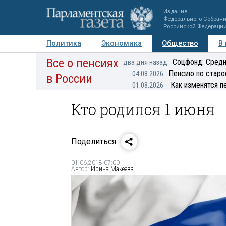
Издание
Федерального Собран
Российской Федераци
Политика
Экономика
Общество
В
Все о пенсиях
Фото
Авторы
Персоны
Мнения
Регионы
Соцфонд: Средн
два дня назад
Пенсию по старо
04.08.2026
в России
Как изменятся п
01.08.2026
Кто родился 1 июня
Поделиться
01.06.2018 07:00
Автор:
Ирина Макеева