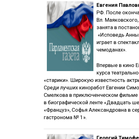
Евгения Павлов
РФ. После оконча
Вл. Маяковского,
занята в постано
«Исповедь Анны»
играет в спектак
чемоданах».
Впервые в кино Е
курса театрально
«старики». Широкую известность актр
Среди лучших киноработ Евгении Симо
Смелкова в приключенческом фильме 
в биографической ленте «Двадцать ше
«Француз», Софья Александровна в сер
гастронома № 1».
Георгий Тимоф