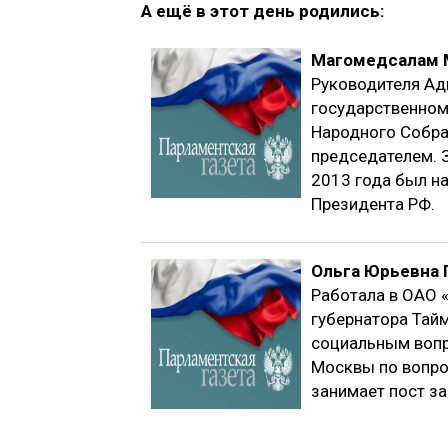
А ещё в этот день родились:
Магомедсалам 
Руководителя Ад
государственном
Народного Собран
председателем. 
2013 года был н
Президента РФ.
Ольга Юрьевна 
Работала в ОАО 
губернатора Тай
социальным вопр
Москвы по вопро
занимает пост з