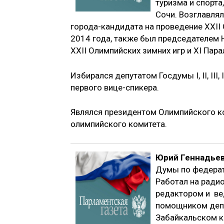
туризма и спорта
Сочи. Возглавля
города-кандидата на проведение XXII 
2014 года, также был председателем
XXII Олимпийских зимних игр и XI Пара
Избирался депутатом Госдумы I, II, III
первого вице-спикера.
Являлся президентом Олимпийского к
олимпийского комитета.
Юрий Геннадьев
Думы по федерат
Работал на ради
редактором и ве
помощником депу
Забайкальском к