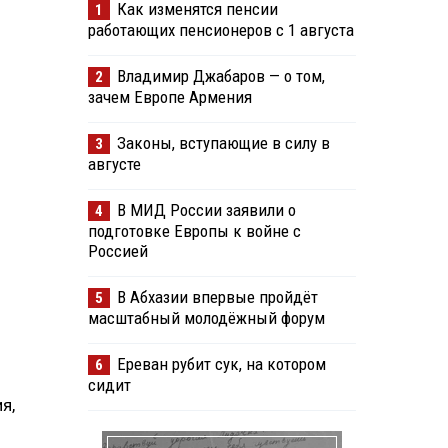
Как изменятся пенсии
1
работающих пенсионеров с 1 августа
Владимир Джабаров — о том,
2
зачем Европе Армения
Законы, вступающие в силу в
3
августе
В МИД России заявили о
4
подготовке Европы к войне с
Россией
В Абхазии впервые пройдёт
5
масштабный молодёжный форум
Ереван рубит сук, на котором
6
сидит
я,