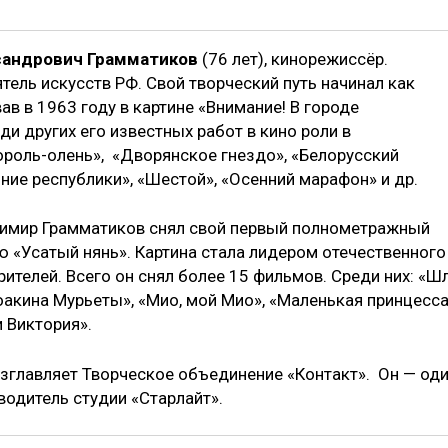
сандрович Грамматиков
(76 лет), кинорежиссёр.
ель искусств РФ. Свой творческий путь начинал как
ав в 1963 году в картине «Внимание! В городе
ди других его известных работ в кино роли в
ороль-олень», «Дворянское гнездо», «Белорусский
ние республики», «Шестой», «Осенний марафон» и др.
димир Грамматиков снял свой первый полнометражный
 «Усатый нянь». Картина стала лидером отечественного
рителей. Всего он снял более 15 фильмов. Среди них: «Ш
оакина Мурьеты», «Мио, мой Мио», «Маленькая принцесса
и Виктория».
зглавляет Творческое объединение «Контакт». Он — од
водитель студии «Старлайт».