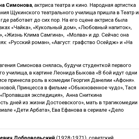
на Симонова
, актриса театра и кино. Народная артистка
ния Щукинского театрального училища пришла в Театр и
 где работает до сих пор. На его сцене актриса была
вках «Чайка», «Кукольный дом», «Любовный напиток»,
, «Жизнь Клима Самгина», «Молва» и др. Сейчас она
лях: «Русский роман», «Август: графство Осейдж» и «На
вгения Симонова снялась, будучи студенткой первого
го училища, в картине Леонида Быкова «В бой идут одни
исе принесла роль в комедии Георгия Данелии «Афоня».
новой, Принцесса в фильме «Обыкновенное чудо», Тася
«Пропавшая экспедиция», Анна Сниткина
сть дней из жизни Достоевского», мать в трагикомедии
иале «Дети Арбата», Ева Ефанова в сериале «Дело
еевич Добровольский
(1928-1971), советский