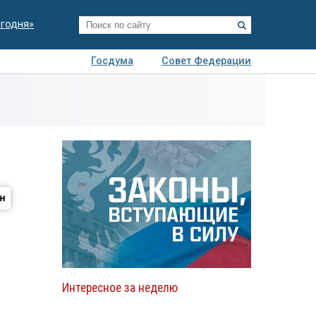
егодня»
Госдума
Совет Федерации
я
Авто
Недвижимость
Технологии
иза
Интересное за неделю