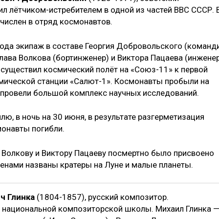
л лётчиком-истребителем в одной из частей ВВС СССР. 
числен в отряд космонавтов.
года экипаж в составе Георгия Добровольского (команд
лава Волкова (бортинженер) и Виктора Пацаева (инжене
осуществил космический полёт на «Союз-11» к первой
мической станции «Салют-1». Космонавты пробыли на
и провели большой комплекс научных исследований.
ю, в ночь на 30 июня, в результате разгерметизация
монавты погибли.
Волкову и Виктору Пацаеву посмертно было присвоено
менами названы кратеры на Луне и малые планеты.
ч Глинка
(1804-1857), русский композитор.
национальной композиторской школы. Михаил Глинка 