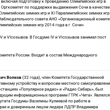
, включая подготовку к проведению Олимпийских игр в
л Оргкомитет по поддержке выдвижения Сочи в качестве
Олимпийских зимних игр и XI Паралимпийских зимних игр
 Наблюдательного совета АНО «Организационный комите
лимпийских зимних игр 2014 года в г. Сочи».
, IV и VIсозывов. В Госдуме IV и VIсозывов занимал пост
омитета России. Входит в состав Международного
ич Волков
(32 года), член Комитета Государственной
ивному устройству и вопросам местного самоуправлени
останциях «Популярное радио» и «Радио Сибирь», был
дущим информационных программ ГТРК «Чита». Являлся
тата Госдумы Василины Кулиевой по работе в
рае и доверенным лицом лидера ЛДПР Владимира