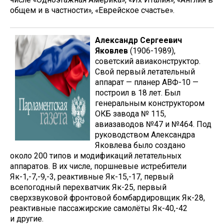
общем и в частности», «Еврейское счастье».
Александр Сергеевич
Яковлев
(1906-1989),
советский авиаконструктор.
Свой первый летательный
аппарат — планер АВФ-10 —
построил в 18 лет. Был
генеральным конструктором
ОКБ завода № 115,
авиазаводов №47 и №464. Под
руководством Александра
Яковлева было создано
около 200 типов и модификаций летательных
аппаратов. В их числе, поршневые истребители
Як-1,-7,-9,-3, реактивные Як-15,-17, первый
всепогодный перехватчик Як-25, первый
сверхзвуковой фронтовой бомбардировщик Як-28,
реактивные пассажирские самолёты Як-40,-42
и другие.