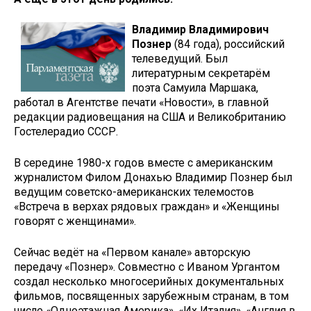
Владимир Владимирович
Познер
(84 года), российский
телеведущий. Был
литературным секретарём
поэта Самуила Маршака,
работал в Агентстве печати «Новости», в главной
редакции радиовещания на США и Великобританию
Гостелерадио СССР.
В середине 1980-х годов вместе с американским
журналистом Филом Донахью Владимир Познер был
ведущим советско-американских телемостов
«Встреча в верхах рядовых граждан» и «Женщины
говорят с женщинами».
Сейчас ведёт на «Первом канале» авторскую
передачу «Познер». Совместно с Иваном Ургантом
создал несколько многосерийных документальных
фильмов, посвященных зарубежным странам, в том
числе «Одноэтажная Америка», «Их Италия», «Англия в