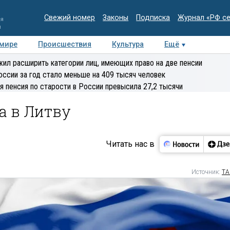
Свежий номер
Законы
Подписка
Журнал «РФ с
ия
и
 мире
Происшествия
Культура
Ещё
Медиацентр
Интервью
Колумнисты
Делова
ил расширить категории лиц, имеющих право на две пенсии
эксперт
оссии за год стало меньше на 409 тысяч человек
я пенсия по старости в России превысила 27,2 тысячи
а в Литву
Читать нас в
Источник:
ТА