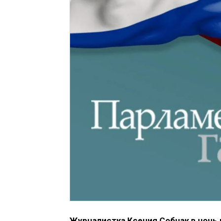
Журналистка Ксения Собчак в ночь н