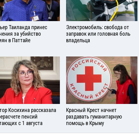
ьер Таиланда принес
Электромобиль: свобода от
нения за убийство
заправок или головная боль
иян в Паттайе
владельца
тор Косихина рассказала
Красный Крест начнет
рерасчете пенсий
раздавать гуманитарную
тающих с 1 августа
помощь в Крыму