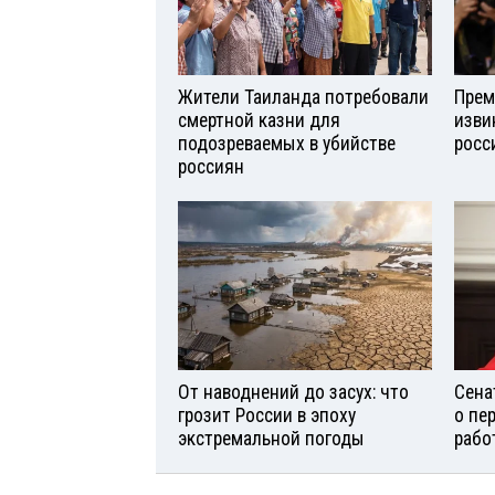
Жители Таиланда потребовали
Прем
смертной казни для
изви
подозреваемых в убийстве
росс
россиян
От наводнений до засух: что
Сена
грозит России в эпоху
о пе
экстремальной погоды
рабо