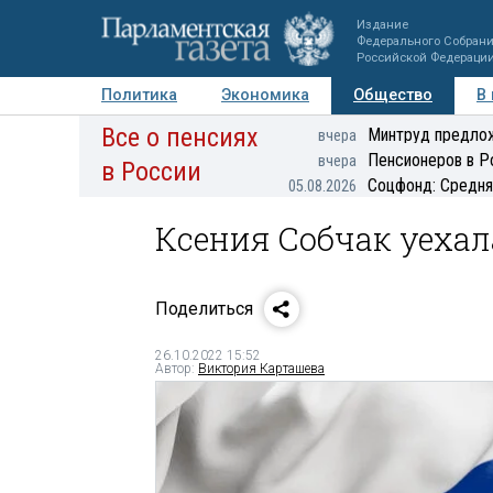
Издание
Федерального Собран
Российской Федераци
Политика
Экономика
Общество
В
Все о пенсиях
Фото
Авторы
Персоны
Мнения
Регионы
Минтруд предлож
вчера
Пенсионеров в Р
вчера
в России
Соцфонд: Средня
05.08.2026
Ксения Собчак уехал
Поделиться
26.10.2022 15:52
Автор:
Виктория Карташева