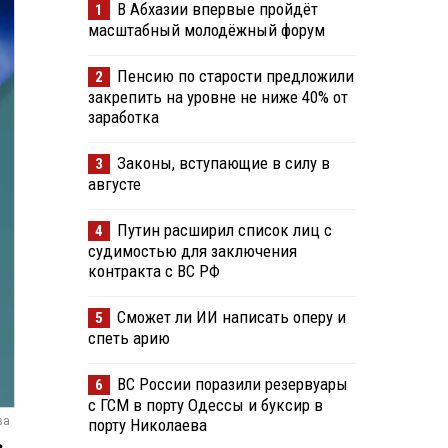
В Абхазии впервые пройдёт
1
масштабный молодёжный форум
Пенсию по старости предложили
2
закрепить на уровне не ниже 40% от
заработка
Законы, вступающие в силу в
3
августе
Путин расширил список лиц с
4
судимостью для заключения
контракта с ВС РФ
Сможет ли ИИ написать оперу и
5
спеть арию
ВС России поразили резервуары
6
с ГСМ в порту Одессы и буксир в
ва
порту Николаева
з