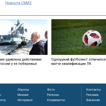
Новости СМИ2
ния удивлена действиями
Однорукий футболист отличился
оссии у ее побережья
матче квалификации ЛК
Опросы
Фото
Контакты
ы
Мнения
Регионы
Реклама
ентр
Интервью
Колумнисты
Вакансии