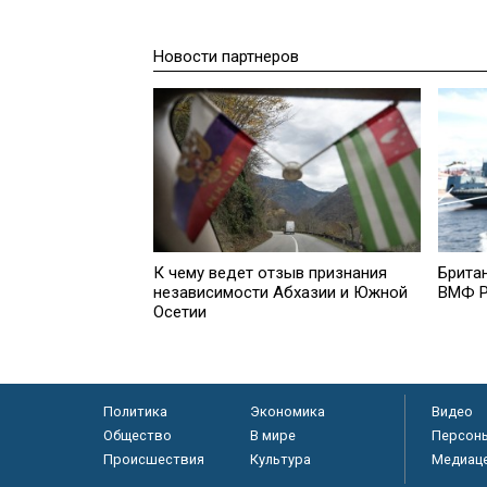
Новости партнеров
К чему ведет отзыв признания
Брита
независимости Абхазии и Южной
ВМФ Р
Осетии
Политика
Экономика
Видео
Общество
В мире
Персон
Происшествия
Культура
Медиац