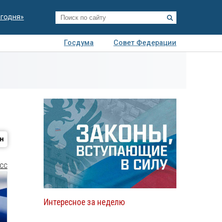
егодня»
Госдума
Совет Федерации
я
Авто
Недвижимость
Технологии
иза
СС
Интересное за неделю