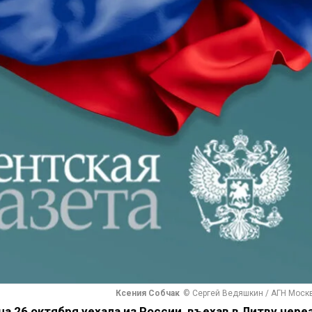
Ксения Собчак
© Сергей Ведяшкин / АГН Моск
а 26 октября уехала из России, въехав в Литву
чере