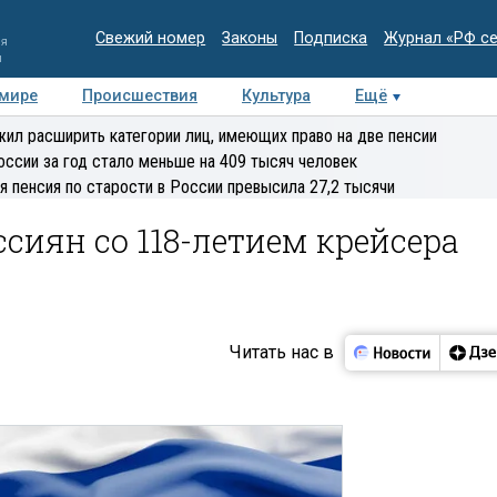
Свежий номер
Законы
Подписка
Журнал «РФ с
ия
и
 мире
Происшествия
Культура
Ещё
Медиацентр
Интервью
Колумнисты
Делова
ил расширить категории лиц, имеющих право на две пенсии
эксперт
оссии за год стало меньше на 409 тысяч человек
я пенсия по старости в России превысила 27,2 тысячи
сиян со 118-летием крейсера
Читать нас в