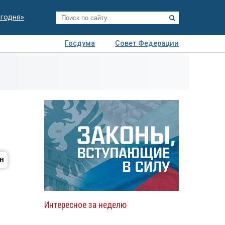
егодня»
Госдума
Совет Федерации
я
Авто
Недвижимость
Технологии
иза
Интересное за неделю