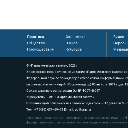
Политика
Экономика
Видео
Общество
В мире
Персон
Происшествия
Культура
Медиац
© «Парламентская газета», 2026 г.
Электронное периодическое издание «Парламентская газета» за
Федеральной службе по надзору в сфере связи, информационных
массовых коммуникаций (Роскомнадзор) 05 августа 2011 года. 1
Свидетельство о регистрации Эл № ФС77-46097
Учредитель — АНО «Парламентская газета»
Исполняющий обязанности главного редактора — Абдуллаев М.Р
Тел.: +7 (495) 637–69–79 E-mail:
pg@pnp.ru
«Парламентская газета» - официальное еженедельное издание Фе
федеральных конституционных законов, федеральных законов и а