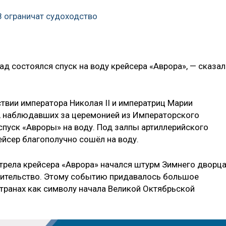
 ограничат судоходство
ад состоялся спуск на воду крейсера «Аврора», — сказал
тствии императора Николая II и императриц Марии
 наблюдавших за церемонией из Императорского
спуск «Авроры» на воду. Под залпы артиллерийского
ейсер благополучно сошёл на воду.
стрела крейсера «Аврора» начался штурм Зимнего дворца
вительство. Этому событию придавалось большое
странах как символу начала Великой Октябрьской