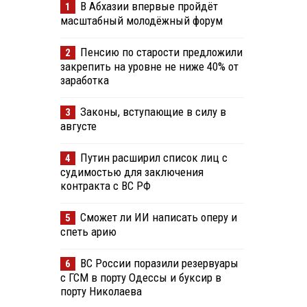
В Абхазии впервые пройдёт
1
масштабный молодёжный форум
Пенсию по старости предложили
2
закрепить на уровне не ниже 40% от
заработка
Законы, вступающие в силу в
3
августе
Путин расширил список лиц с
4
судимостью для заключения
контракта с ВС РФ
Сможет ли ИИ написать оперу и
5
спеть арию
ВС России поразили резервуары
6
с ГСМ в порту Одессы и буксир в
порту Николаева