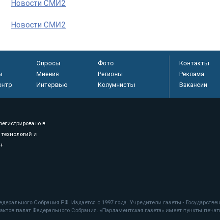
Новости СМИ2
Новости СМИ2
Опросы
Фото
Контакты
ы
Мнения
Регионы
Реклама
ентр
Интервью
Колумнисты
Вакансии
регистрировано в
 технологий и
8+
.
дерального Собрания РФ. Издается с 1997 года. Учредители газеты - Государств
ктов палат Федерального Собрания. «Парламентская газета» имеет пункты печати