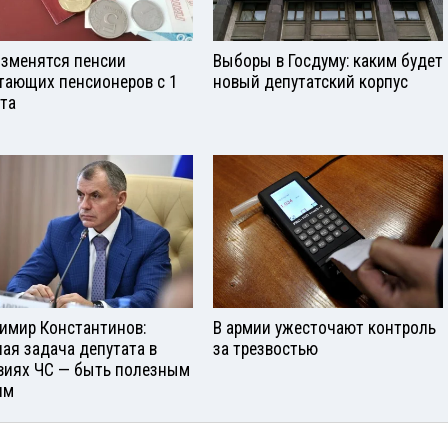
изменятся пенсии
Выборы в Госдуму: каким будет
тающих пенсионеров с 1
новый депутатский корпус
ста
имир Константинов:
В армии ужесточают контроль
ная задача депутата в
за трезвостью
виях ЧС — быть полезным
ям