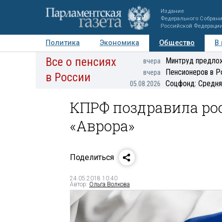
Издание
Федерального Собран
Российской Федераци
Политика
Экономика
Общество
В
Все о пенсиях
Фото
Авторы
Персоны
Мнения
Регионы
Минтруд предлож
вчера
Пенсионеров в Р
вчера
в России
Соцфонд: Средня
05.08.2026
КПРФ поздравила рос
«Аврора»
Поделиться
24.05.2018 10:40
Автор:
Ольга Волкова