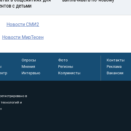
ентов с детьми
Новости СМИ2
Новости МирТесен
Опросы
Фото
Контакты
ы
Мнения
Регионы
Реклама
ентр
Интервью
Колумнисты
Вакансии
регистрировано в
 технологий и
8+
.