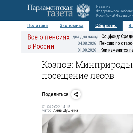
Издание
Федерального Собран
Российской Федераци
Политика
Экономика
Общество
В
Все о пенсиях
Фото
Авторы
Персоны
Мнения
Регионы
Соцфонд: Средн
два дня назад
Пенсию по старо
04.08.2026
в России
Как изменятся п
01.08.2026
Козлов: Минприроды 
посещение лесов
Поделиться
01.04.2022 14:15
Автор:
Анна Шушкина