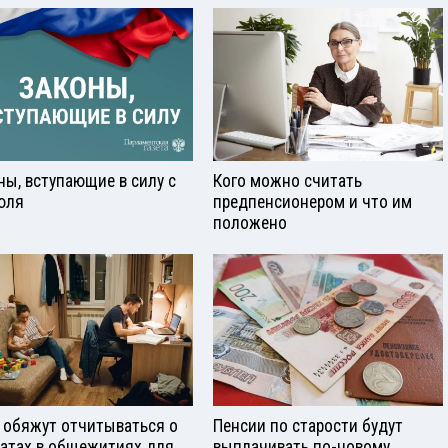
ны, вступающие в силу с
Кого можно считать
юля
предпенсионером и что им
положено
 обяжут отчитываться о
Пенсии по старости будут
атах в общежитиях для
выплачивать по-новому