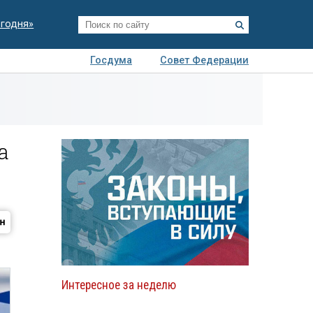
егодня»
Госдума
Совет Федерации
я
Авто
Недвижимость
Технологии
иза
а
Интересное за неделю