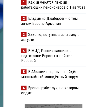
Как изменятся пенсии
1
работающих пенсионеров с 1 августа
Владимир Джабаров — о том,
2
зачем Европе Армения
Законы, вступающие в силу в
3
августе
В МИД России заявили о
4
подготовке Европы к войне с
Россией
В Абхазии впервые пройдёт
5
масштабный молодёжный форум
Ереван рубит сук, на котором
6
сидит