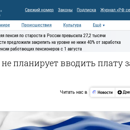
Свежий номер
Законы
Подписка
Журнал «РФ с
ия
и
 мире
Происшествия
Культура
Ещё
Медиацентр
Интервью
Колумнисты
Делова
яя пенсия по старости в России превысила 27,2 тысячи
эксперт
сти предложили закрепить на уровне не ниже 40% от заработка
енсии работающих пенсионеров с 1 августа
не планирует вводить плату з
Читать нас в