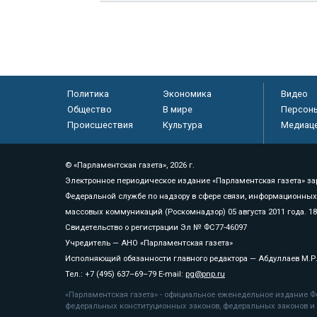
Политика
Экономика
Видео
Общество
В мире
Персон
Происшествия
Культура
Медиац
© «Парламентская газета», 2026 г.
Электронное периодическое издание «Парламентская газета» за
Федеральной службе по надзору в сфере связи, информационных
массовых коммуникаций (Роскомнадзор) 05 августа 2011 года. 1
Свидетельство о регистрации Эл № ФС77-46097
Учредитель — АНО «Парламентская газета»
Исполняющий обязанности главного редактора — Абдуллаев М.Р
Тел.: +7 (495) 637–69–79 E-mail:
pg@pnp.ru
«Парламентская газета» - официальное еженедельное издание Фе
федеральных конституционных законов, федеральных законов и а