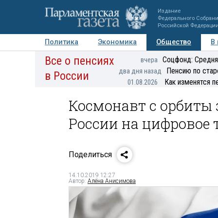
Издание
Федерального Собран
Российской Федераци
Политика
Экономика
Общество
В
Все о пенсиях
Фото
Авторы
Персоны
Мнения
Регионы
Соцфонд: Средня
вчера
Пенсию по стар
два дня назад
в России
Как изменятся п
01.08.2026
Космонавт с орбиты 
России на цифровое 
Поделиться
14.10.2019 12:27
Автор:
Алёна Анисимова