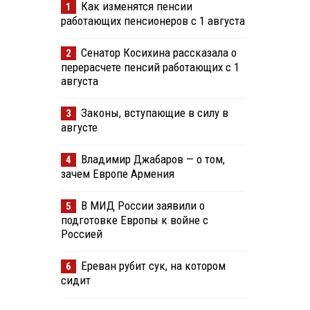
Как изменятся пенсии
1
работающих пенсионеров с 1 августа
Сенатор Косихина рассказала о
2
перерасчете пенсий работающих с 1
августа
Законы, вступающие в силу в
3
августе
Владимир Джабаров — о том,
4
зачем Европе Армения
В МИД России заявили о
5
подготовке Европы к войне с
Россией
Ереван рубит сук, на котором
6
сидит