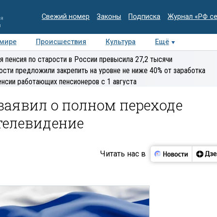
Свежий номер
Законы
Подписка
Журнал «РФ с
ия
и
 мире
Происшествия
Культура
Ещё
Медиацентр
Интервью
Колумнисты
Делова
я пенсия по старости в России превысила 27,2 тысячи
эксперт
ости предложили закрепить на уровне не ниже 40% от заработка
енсии работающих пенсионеров с 1 августа
заявил о полном переходе
телевидение
Читать нас в