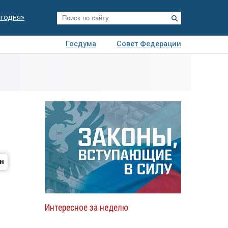
егодня»
Госдума
Совет Федерации
я
Авто
Недвижимость
Технологии
иза
Интересное за неделю