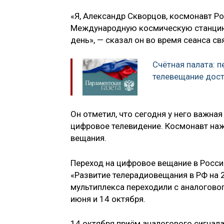
«Я, Александр Скворцов, космонавт Р
Международную космическую станцию, 
день», — сказал он во время сеанса с
Счётная палата: 
телевещание дост
Он отметил, что сегодня у него важна
цифровое телевидение. Космонавт наж
вещания.
Переход на цифровое вещание в Росси
«Развитие телерадиовещания в РФ на 
мультиплекса переходили с аналоговог
июня и 14 октября.
14 октября приём аналогового сигнала