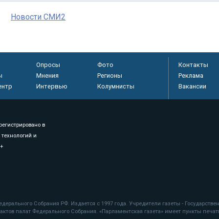
Новости СМИ2
Опросы
Фото
Контакты
ы
Мнения
Регионы
Реклама
ентр
Интервью
Колумнисты
Вакансии
регистрировано в
 технологий и
8+
.
дерального Собрания РФ. Издается с 1997 года. Учредители газеты - Государств
ктов палат Федерального Собрания. «Парламентская газета» имеет пункты печати