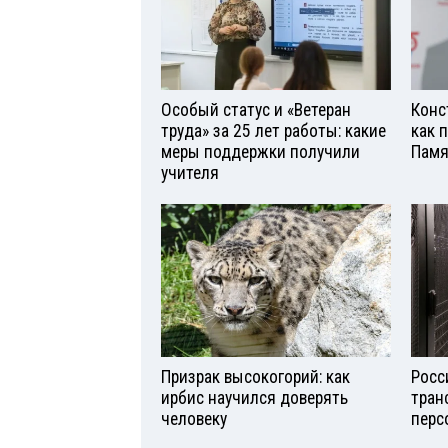
Особый статус и «Ветеран
Конс
труда» за 25 лет работы: какие
как 
меры поддержки получили
Памя
учителя
Призрак высокогорий: как
Росс
ирбис научился доверять
тран
человеку
перс