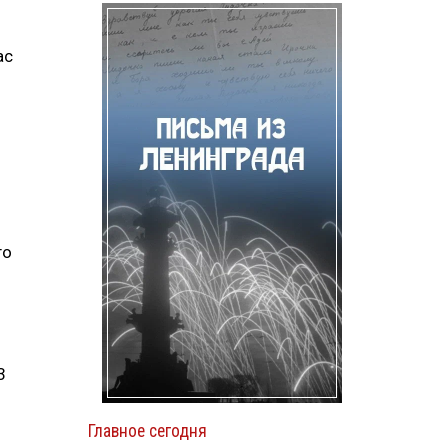
ас
го
3
Главное сегодня