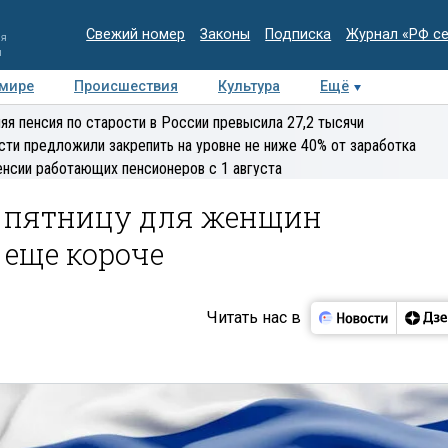
Свежий номер
Законы
Подписка
Журнал «РФ с
ия
и
 мире
Происшествия
Культура
Ещё
Медиацентр
Интервью
Колумнисты
Делова
яя пенсия по старости в России превысила 27,2 тысячи
эксперт
сти предложили закрепить на уровне не ниже 40% от заработка
енсии работающих пенсионеров с 1 августа
 пятницу для женщин
 еще короче
Читать нас в