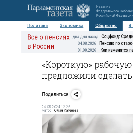
Издание
Федерального Собран
Российской Федераци
Политика
Экономика
Общество
В
Все о пенсиях
Фото
Авторы
Персоны
Мнения
Регионы
Соцфонд: Средн
два дня назад
Пенсию по старо
04.08.2026
в России
Как изменятся п
01.08.2026
«Короткую» рабочую
предложили сделать
Поделиться
24.05.2024 12:26
Автор:
Юлия Катенёва