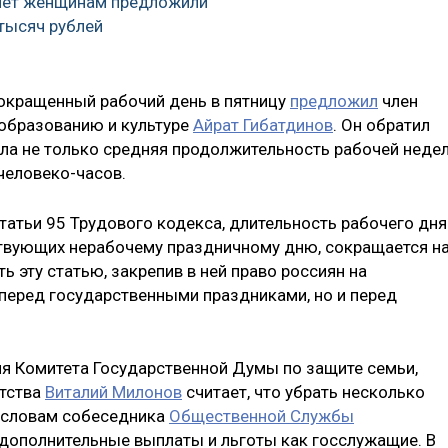
лет женщинам предложили
тысяч рублей
сокращенный рабочий день в пятницу
предложил
член
 образованию и культуре
Айрат Гибатдинов
. Он обратил
сла не только средняя продолжительность рабочей недел
человеко-часов.
статьи 95 Трудового кодекса, длительность рабочего дня
твующих нерабочему праздничному дню, сокращается н
ь эту статью, закрепив в ней право россиян на
перед государственными праздниками, но и перед
ля Комитета Государственной Думы по защите семьи,
етства
Виталий Милонов
считает, что убрать несколько
о словам собеседника
Общественной Службы
дополнительные выплаты и льготы как госслужащие. В