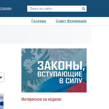
егодня»
Госдума
Совет Федерации
я
Авто
Недвижимость
Технологии
иза
Интересное за неделю