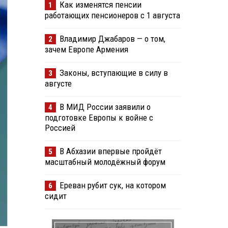
Как изменятся пенсии
1
работающих пенсионеров с 1 августа
Владимир Джабаров — о том,
2
зачем Европе Армения
Законы, вступающие в силу в
3
августе
В МИД России заявили о
4
подготовке Европы к войне с
Россией
В Абхазии впервые пройдёт
5
масштабный молодёжный форум
Ереван рубит сук, на котором
6
сидит