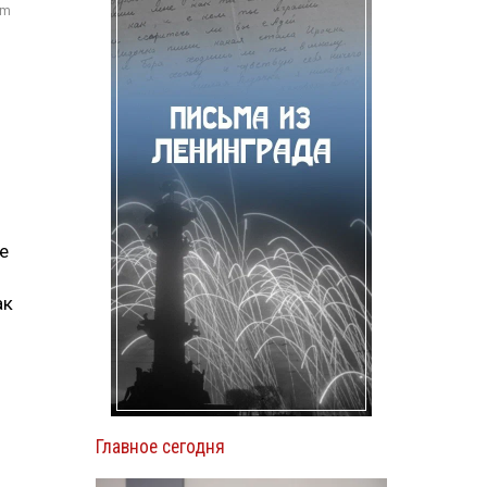
om
е
ак
Главное сегодня