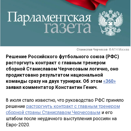
Станислав Черчесов
© АГН Москва
Решение Российского футбольного союза (РФС)
расторгнуть контракт с главным тренером
сборной Станиславом Черчесовым логично, оно
продиктовано результатом национальной
команды сразу на двух турнирах. Об этом
«360»
заявил комментатор Константин Генич.
8 июля стало известно, что руководство РФС приняло
решение
расторгнуть контракт с главным тренером
сборной страны Станиславом Черчесовым
и его
штабом после неудачного выступления россиян на
Евро-2020.