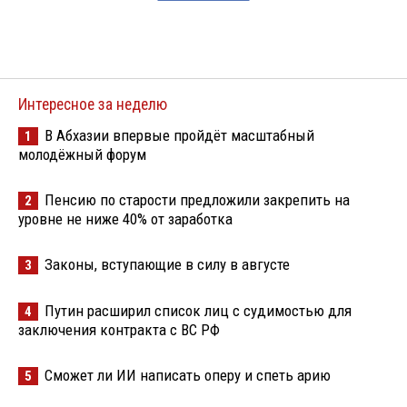
Интересное за неделю
В Абхазии впервые пройдёт масштабный
1
молодёжный форум
Пенсию по старости предложили закрепить на
2
уровне не ниже 40% от заработка
Законы, вступающие в силу в августе
3
Путин расширил список лиц с судимостью для
4
заключения контракта с ВС РФ
Сможет ли ИИ написать оперу и спеть арию
5