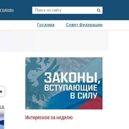
егодня»
Госдума
Совет Федерации
я
Авто
Недвижимость
Технологии
иза
5-8
Интересное за неделю