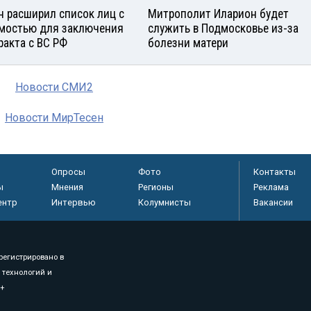
н расширил список лиц с
Митрополит Иларион будет
мостью для заключения
служить в Подмосковье из-за
ракта с ВС РФ
болезни матери
Новости СМИ2
Новости МирТесен
Опросы
Фото
Контакты
ы
Мнения
Регионы
Реклама
ентр
Интервью
Колумнисты
Вакансии
регистрировано в
 технологий и
8+