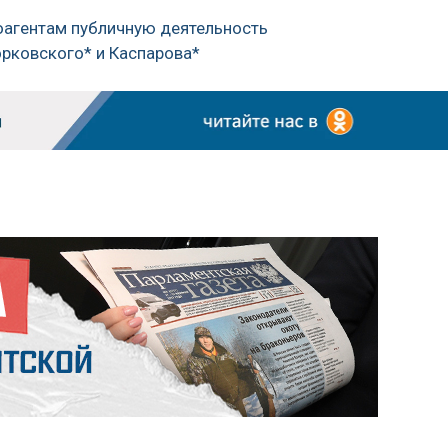
оагентам публичную деятельность
орковского* и Каспарова*