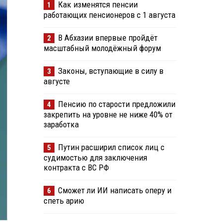
Как изменятся пенсии
1
работающих пенсионеров с 1 августа
В Абхазии впервые пройдёт
2
масштабный молодёжный форум
Законы, вступающие в силу в
3
августе
Пенсию по старости предложили
4
закрепить на уровне не ниже 40% от
заработка
Путин расширил список лиц с
5
судимостью для заключения
контракта с ВС РФ
Сможет ли ИИ написать оперу и
6
спеть арию