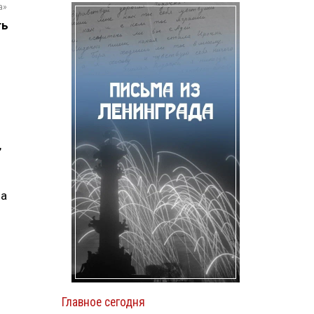
а»
ть
,
 а
Главное сегодня