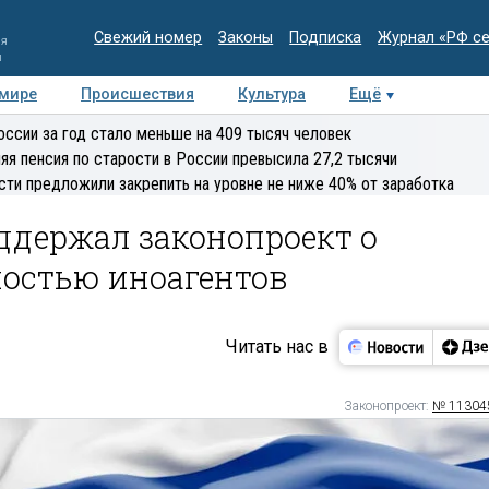
Свежий номер
Законы
Подписка
Журнал «РФ с
ия
и
 мире
Происшествия
Культура
Ещё
Медиацентр
Интервью
Колумнисты
Делова
оссии за год стало меньше на 409 тысяч человек
эксперт
яя пенсия по старости в России превысила 27,2 тысячи
сти предложили закрепить на уровне не ниже 40% от заработка
ддержал законопроект о
ностью иноагентов
Читать нас в
Законопроект:
№ 11304