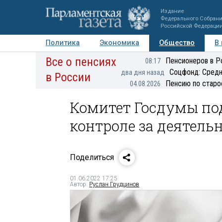
Издание
Федерального Собран
Российской Федераци
Политика
Экономика
Общество
В
Все о пенсиях
Фото
Авторы
Персоны
Мнения
Регионы
Пенсионеров в Р
08:17
Соцфонд: Средн
два дня назад
в России
Пенсию по старо
04.08.2026
Комитет Госдумы по
контроле за деятель
Поделиться
01.06.2022 17:25
Автор:
Руслан Грудцинов