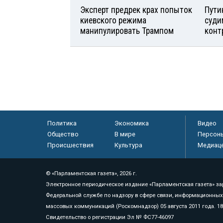
Эксперт предрек крах попыток
Пути
киевского режима
суди
манипулировать Трампом
конт
Политика
Экономика
Видео
Общество
В мире
Персон
Происшествия
Культура
Медиац
© «Парламентская газета», 2026 г.
Электронное периодическое издание «Парламентская газета» за
Федеральной службе по надзору в сфере связи, информационных
массовых коммуникаций (Роскомнадзор) 05 августа 2011 года. 1
Свидетельство о регистрации Эл № ФС77-46097