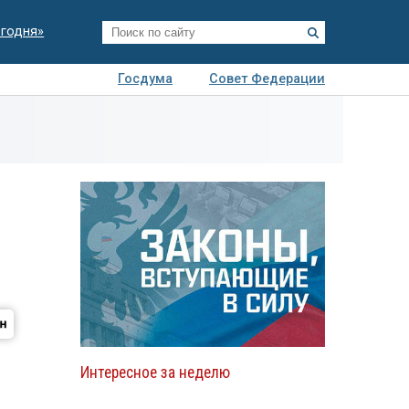
егодня»
Госдума
Совет Федерации
я
Авто
Недвижимость
Технологии
иза
Интересное за неделю