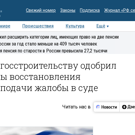
Свежий номер
Законы
Подписка
Журнал «РФ с
ия
и
 мире
Происшествия
Культура
Ещё
Медиацентр
Интервью
Колумнисты
Делова
ил расширить категории лиц, имеющих право на две пенсии
эксперт
оссии за год стало меньше на 409 тысяч человек
я пенсия по старости в России превысила 27,2 тысячи
госстроительству одобрил
ы восстановления
 подачи жалобы в суде
Читать нас в