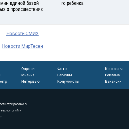
бмин единой базой
го ребенка
ых о происшествиях
Новости СМИ2
Новости МирТесен
Опросы
Фото
Контакты
ы
Мнения
Регионы
Реклама
ентр
Интервью
Колумнисты
Вакансии
регистрировано в
 технологий и
8+