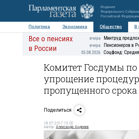
Издание
Федерального Собран
Российской Федераци
Политика
Экономика
Общество
В
Все о пенсиях
Фото
Авторы
Персоны
Мнения
Регионы
Минтруд предлож
вчера
Пенсионеров в Р
вчера
в России
Соцфонд: Средня
05.08.2026
Комитет Госдумы по 
упрощение процедур
пропущенного срока
Поделиться
18.07.2017 15:02
Автор:
Александр Андреев