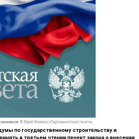
енинников
© Юрий Инякин/«Парламентская газета»
думы по государственному строительству и
инять в третьем чтении проект закона о внесении