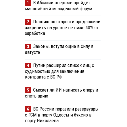
В Абхазии впервые пройдёт
1
масштабный молодёжный форум
Пенсию по старости предложили
2
закрепить на уровне не ниже 40% от
заработка
Законы, вступающие в силу в
3
августе
Путин расширил список лиц с
4
судимостью для заключения
контракта с ВС РФ
Сможет ли ИИ написать оперу и
5
спеть арию
ВС России поразили резервуары
6
с ГСМ в порту Одессы и буксир в
порту Николаева