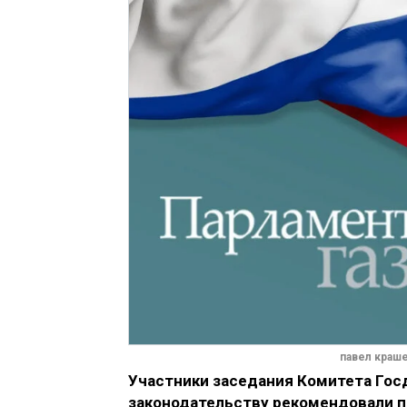
павел краш
Участники заседания Комитета Гос
законодательству рекомендовали пр