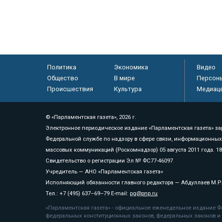
Политика
Экономика
Видео
Общество
В мире
Персон
Происшествия
Культура
Медиац
© «Парламентская газета», 2026 г.
Электронное периодическое издание «Парламентская газета» за
Федеральной службе по надзору в сфере связи, информационных
массовых коммуникаций (Роскомнадзор) 05 августа 2011 года. 1
Свидетельство о регистрации Эл № ФС77-46097
Учредитель — АНО «Парламентская газета»
Исполняющий обязанности главного редактора — Абдуллаев М.Р
Тел.: +7 (495) 637–69–79 E-mail:
pg@pnp.ru
«Парламентская газета» - официальное еженедельное издание Фе
федеральных конституционных законов, федеральных законов и а