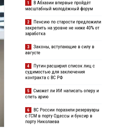
В Абхазии впервые пройдёт
1
масштабный молодёжный форум
Пенсию по старости предложили
2
закрепить на уровне не ниже 40% от
заработка
Законы, вступающие в силу в
3
августе
Путин расширил список лиц с
4
судимостью для заключения
контракта с ВС РФ
Сможет ли ИИ написать оперу и
5
спеть арию
ВС России поразили резервуары
6
с ГСМ в порту Одессы и буксир в
порту Николаева