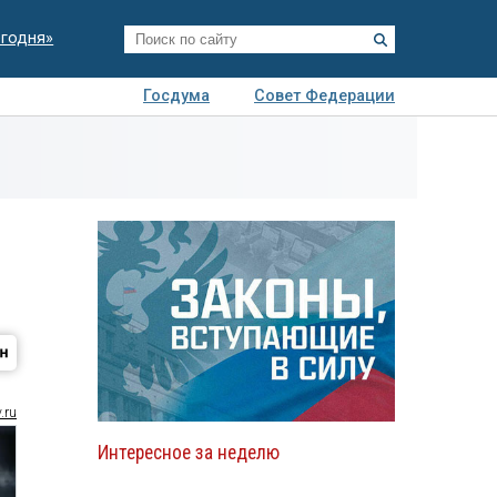
егодня»
Госдума
Совет Федерации
я
Авто
Недвижимость
Технологии
иза
.ru
Интересное за неделю