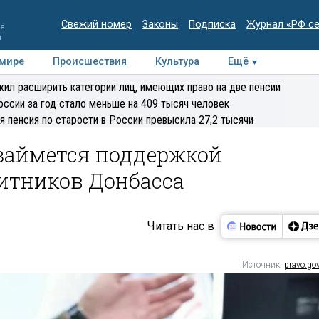
Свежий номер
Законы
Подписка
Журнал «РФ с
ия
и
 мире
Происшествия
Культура
Ещё
Медиацентр
Интервью
Колумнисты
Делова
ил расширить категории лиц, имеющих право на две пенсии
эксперт
оссии за год стало меньше на 409 тысяч человек
я пенсия по старости в России превысила 27,2 тысячи
 займется поддержкой
щитников Донбасса
Читать нас в
Источник:
pravo.gov