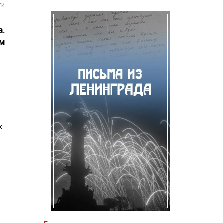
ти
а.
ом
х