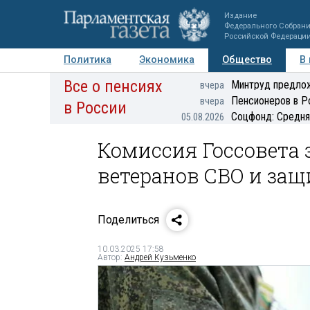
Издание
Федерального Собран
Российской Федераци
Политика
Экономика
Общество
В
Все о пенсиях
Фото
Авторы
Персоны
Мнения
Регионы
Минтруд предлож
вчера
Пенсионеров в Р
вчера
в России
Соцфонд: Средня
05.08.2026
Комиссия Госсовета
ветеранов СВО и за
Поделиться
10.03.2025 17:58
Автор:
Андрей Кузьменко