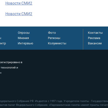
Новости СМИ2
Новости СМИ2
Опросы
Фото
Контакты
ы
Мнения
Регионы
Реклама
ентр
Интервью
Колумнисты
Вакансии
регистрировано в
 технологий и
8+
.
дерального Собрания РФ. Издается с 1997 года. Учредители газеты - Государств
ктов палат Федерального Собрания. «Парламентская газета» имеет пункты печати