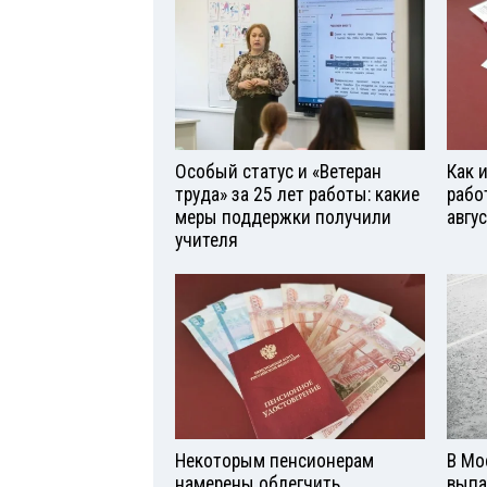
Особый статус и «Ветеран
Как 
труда» за 25 лет работы: какие
рабо
меры поддержки получили
авгу
учителя
Некоторым пенсионерам
В Мо
намерены облегчить
выпа