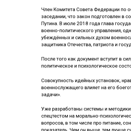
Член Комитета Совета Федерации по о
заседании, что закон подготовлен в 
Путина. В июле 2018 года глава госуд
военно-политического управления, одн
убеждённых и сильных духом​ военно
защитника Отечества, патриота и госу
После того как документ вступит в си
политическое и психологическое состо
Совокупность идейных установок, нра
военнослужащего влияет на его боег
задачи».
Уже разработаны системы и методики
спецтестом на морально-психологическ
вопросов, в том числе про питание, с
показатель. Чем он выше, тем лучше с