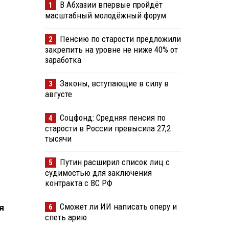
В Абхазии впервые пройдёт
1
масштабный молодёжный форум
Пенсию по старости предложили
2
закрепить на уровне не ниже 40% от
заработка
Законы, вступающие в силу в
3
августе
Соцфонд: Средняя пенсия по
4
старости в России превысила 27,2
тысячи
Путин расширил список лиц с
5
судимостью для заключения
контракта с ВС РФ
Сможет ли ИИ написать оперу и
6
я
спеть арию