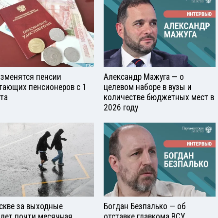
изменятся пенсии
Александр Мажуга — о
тающих пенсионеров с 1
целевом наборе в вузы и
ста
количестве бюджетных мест в
2026 году
скве за выходные
Богдан Безпалько — об
дет почти месячная
отставке главкома ВСУ