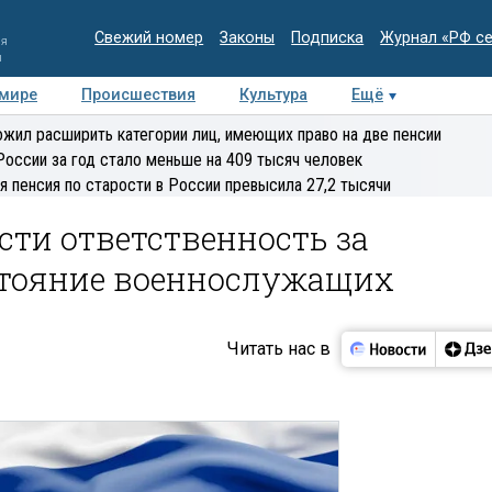
Свежий номер
Законы
Подписка
Журнал «РФ с
ия
и
 мире
Происшествия
Культура
Ещё
Медиацентр
Интервью
Колумнисты
Делова
жил расширить категории лиц, имеющих право на две пенсии
эксперт
России за год стало меньше на 409 тысяч человек
я пенсия по старости в России превысила 27,2 тысячи
ти ответственность за
стояние военнослужащих
Читать нас в