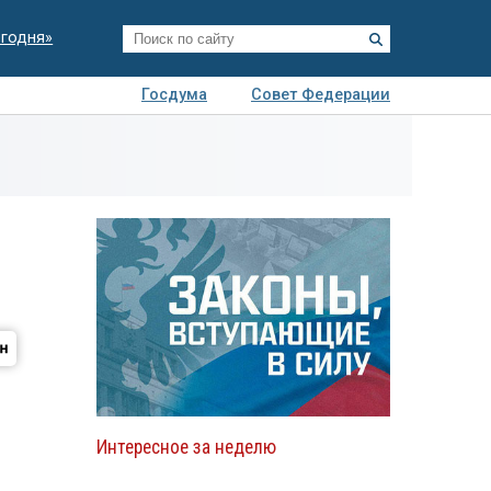
егодня»
Госдума
Совет Федерации
я
Авто
Недвижимость
Технологии
иза
Интересное за неделю