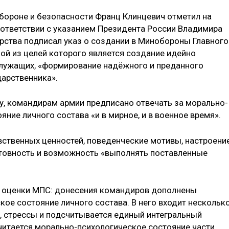
бороне и безопасности Франц Клинцевич отметил на
соответствии с указанием Президента России Владимира
арства подписал указ о создании в Минобороны Главного
ой из целей которого является создание идейно
служащих, «формирование надёжного и преданного
дарственника».
лу, командирам армии предписано отвечать за морально-
яние личного состава «и в мирное, и в военное время».
вственных ценностей, поведенческие мотивы, настроени
отовность и возможность «выполнять поставленные
 оценки МПС: донесения командиров дополнены
ое состояние личного состава. В него входит нескольк
он, стрессы и подсчитывается единый интегральный
читается морально-психологическое состояние части.