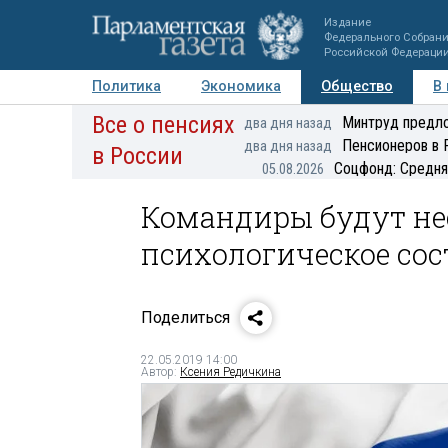
Издание
Федерального Собран
Российской Федераци
Политика
Экономика
Общество
В
Все о пенсиях
Фото
Авторы
Персоны
Мнения
Регионы
Минтруд предло
два дня назад
Пенсионеров в 
два дня назад
в России
Соцфонд: Средня
05.08.2026
Командиры будут нес
психологическое со
Поделиться
22.05.2019 14:00
Автор:
Ксения Редичкина