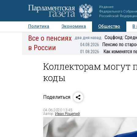
Издание
Федерального Собран
Российской Федераци
Политика
Экономика
Общество
В
Все о пенсиях
Фото
Авторы
Персоны
Мнения
Регионы
Соцфонд: Средн
два дня назад
Пенсию по старо
04.08.2026
в России
Как изменятся п
01.08.2026
Коллекторам могут 
коды
Поделиться
04.06.2020 13:45
Автор:
Иван Рощепий