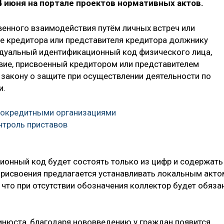
 июня на портале проектов нормативных актов.
венного взаимодействия путём личных встреч или
е кредитора или представителя кредитора должнику
уальный идентификационный код физического лица,
ие, присвоенный кредитором или представителем
к закону о защите при осуществлении деятельности по
и.
рокредитными организациями
нтроль приставов
ионный код будет состоять только из цифр и содержать
 присвоения предлагается устанавливать локальным акто
, что при отсутствии обозначения коллектор будет обяза
нюста, благодаря нововведению у граждан появится