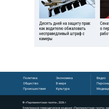
Десять дней на защиту прав:
Сена
как водителю обжаловать
о пе
несправедливый штраф с
рабо
камеры
Политика
Экономика
Видео
Общество
В мире
Персон
Происшествия
Культура
Медиац
© «Парламентская газета», 2026 г.
Электронное периодическое издание «Парламентская газета» за