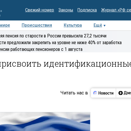
Свежий номер
Законы
Подписка
Журнал «РФ с
ия
и
 мире
Происшествия
Культура
Ещё
Медиацентр
Интервью
Колумнисты
Делова
яя пенсия по старости в России превысила 27,2 тысячи
эксперт
сти предложили закрепить на уровне не ниже 40% от заработка
енсии работающих пенсионеров с 1 августа
присвоить идентификационны
Читать нас в