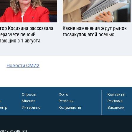
тор Косихина рассказала
Какие изменения ждут рынок
рерасчете пенсий
госзакупок этой осенью
тающих с 1 августа
Новости СМИ2
Опросы
Фото
Контакты
ы
Мнения
Регионы
Реклама
ентр
Интервью
Колумнисты
Вакансии
регистрировано в