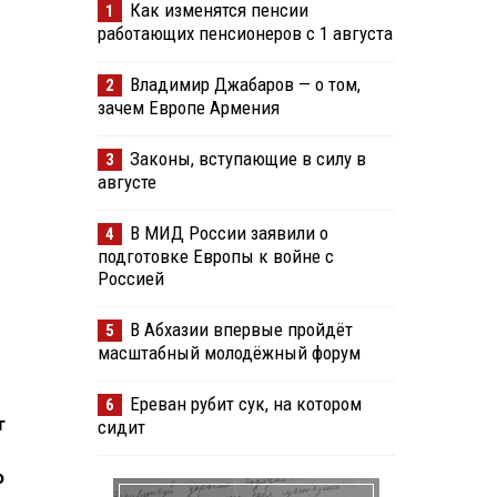
Как изменятся пенсии
1
работающих пенсионеров с 1 августа
Владимир Джабаров — о том,
2
зачем Европе Армения
Законы, вступающие в силу в
3
августе
В МИД России заявили о
4
подготовке Европы к войне с
Россией
В Абхазии впервые пройдёт
5
масштабный молодёжный форум
Ереван рубит сук, на котором
6
т
сидит
о