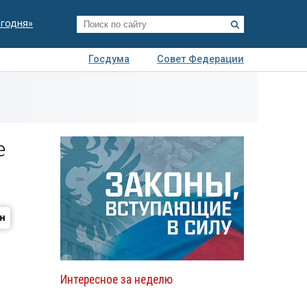
егодня»
Госдума
Совет Федерации
я
Авто
Недвижимость
Технологии
иза
е
Интересное за неделю