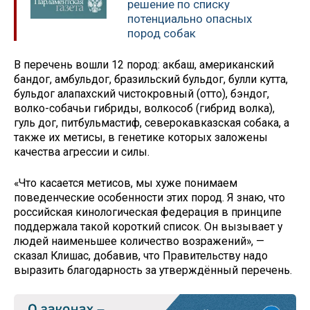
решение по списку
потенциально опасных
пород собак
В перечень вошли 12 пород: акбаш, американский
бандог, амбульдог, бразильский бульдог, булли кутта,
бульдог алапахский чистокровный (отто), бэндог,
волко-собачьи гибриды, волкособ (гибрид волка),
гуль дог, питбульмастиф, северокавказская собака, а
также их метисы, в генетике которых заложены
качества агрессии и силы.
«Что касается метисов, мы хуже понимаем
поведенческие особенности этих пород. Я знаю, что
российская кинологическая федерация в принципе
поддержала такой короткий список. Он вызывает у
людей наименьшее количество возражений», —
сказал Клишас, добавив, что Правительству надо
выразить благодарность за утверждённый перечень.