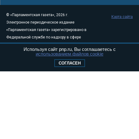
© «Парламентская газета», 2026 г.
Карта сайта
Электронное периодическое издание
«Парламентская газета» зарегистрировано в
Федеральной службе по надзору в сфере
связи, информационных технологий и
Используя сайт pnp.ru, Вы соглашаетесь с
массовых коммуникаций (Роскомнадзор) 05
использованием файлов cookie
августа 2011 года. 18+
СОГЛАСЕН
Свидетельство о регистрации Эл № ФС77-
46097
Учредитель — АНО «Парламентская газета»
Исполняющий обязанности главного
редактора — Абдуллаев М.Р.
Тел.: +7 (495) 637–69–79 E-mail:
pg@pnp.ru
«Парламентская газета» - официальное еженедельное издание
Федерального Собрания РФ. Издается с 1997 года. Учредители
газеты - Государственная Дума и Совет Федерации РФ. Официальный
публикатор федеральных конституционных законов, федеральных
законов и актов палат Федерального Собрания. «Парламентская