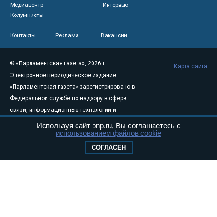
Медиацентр
Интервью
Колумнисты
Контакты
Реклама
Вакансии
© «Парламентская газета», 2026 г.
Карта сайта
Электронное периодическое издание
«Парламентская газета» зарегистрировано в
Федеральной службе по надзору в сфере
связи, информационных технологий и
массовых коммуникаций (Роскомнадзор) 05
Используя сайт pnp.ru, Вы соглашаетесь с
использованием файлов cookie
августа 2011 года. 18+
Свидетельство о регистрации Эл № ФС77-
СОГЛАСЕН
46097
Учредитель — АНО «Парламентская газета»
Исполняющий обязанности главного
редактора — Абдуллаев М.Р.
Тел.: +7 (495) 637–69–79 E-mail:
pg@pnp.ru