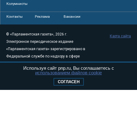
Колумнисты
Контакты
Реклама
Вакансии
© «Парламентская газета», 2026 г.
Карта сайта
Электронное периодическое издание
«Парламентская газета» зарегистрировано в
Федеральной службе по надзору в сфере
связи, информационных технологий и
Используя сайт pnp.ru, Вы соглашаетесь с
массовых коммуникаций (Роскомнадзор) 05
использованием файлов cookie
августа 2011 года. 18+
СОГЛАСЕН
Свидетельство о регистрации Эл № ФС77-
46097
Учредитель — АНО «Парламентская газета»
Исполняющий обязанности главного
редактора — Абдуллаев М.Р.
Тел.: +7 (495) 637–69–79 E-mail:
pg@pnp.ru
«Парламентская газета» - официальное еженедельное издание