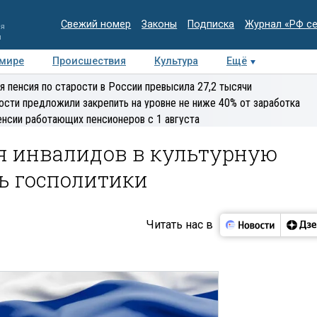
Свежий номер
Законы
Подписка
Журнал «РФ с
ия
и
 мире
Происшествия
Культура
Ещё
Медиацентр
Интервью
Колумнисты
Делова
я пенсия по старости в России превысила 27,2 тысячи
эксперт
ости предложили закрепить на уровне не ниже 40% от заработка
енсии работающих пенсионеров с 1 августа
ия инвалидов в культурную
ь госполитики
Читать нас в