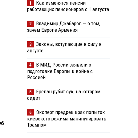
Как изменятся пенсии
1
работающих пенсионеров с 1 августа
Владимир Джабаров — о том,
2
зачем Европе Армения
Законы, вступающие в силу в
3
августе
В МИД России заявили о
4
подготовке Европы к войне с
Россией
Ереван рубит сук, на котором
5
сидит
Эксперт предрек крах попыток
6
киевского режима манипулировать
Об
Трампом