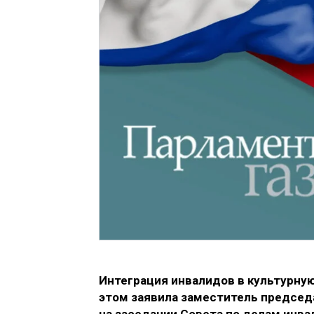
Интеграция инвалидов в культурную
этом заявила заместитель председ