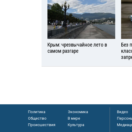
Крым: чрезвычайное лето в
Без 
самом разгаре
клас
запр
Политика
Экономика
Видео
Общество
В мире
Персон
Происшествия
Культура
Медиац