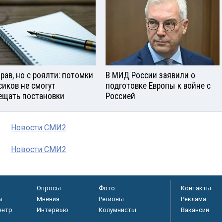
прав, но с роялти: потомки
В МИД России заявили о
сиков не смогут
подготовке Европы к войне с
ещать постановки
Россией
Новости СМИ2
Новости СМИ2
Опросы
Фото
Контакты
ы
Мнения
Регионы
Реклама
ентр
Интервью
Колумнисты
Вакансии