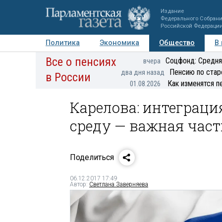
Издание
Федерального Собран
Российской Федераци
Политика
Экономика
Общество
В
Все о пенсиях
Фото
Авторы
Персоны
Мнения
Регионы
Соцфонд: Средня
вчера
Пенсию по стар
два дня назад
в России
Как изменятся п
01.08.2026
Карелова: интеграц
среду — важная част
Поделиться
06.12.2017 17:49
Автор:
Светлана Заверняева