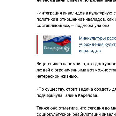
на заседании Совета по делам инва
«Интеграция инвалидов в культурную 
политики в отношении инвалидов, как 
составляющие», — подчеркнула она.
Минкультуры расс
учреждения культ
инвалидов
Вице-спикер напомнила, что доступно
людей с ограниченными возможностям
интересной жизнью.
«По существу, стоит задача создать д
подчеркнула Галина Карелова.
Также она отметила, что сегодня во 
социокультурной реабилитации инвали