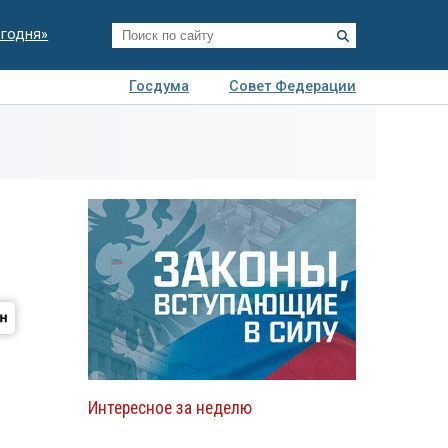
егодня»
Госдума
Совет Федерации
я
Авто
Недвижимость
Технологии
иза
Интересное за неделю