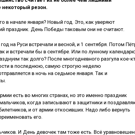
 некоторый резон.
о в начале января? Новый год. Это, как уверяют
ий праздник. День Победы таковым они не считают.
од на Руси встречали и весной, и 1 сентября. Потом Пётр
 так и встречали бы в сентябре. Или по лунному календарю
разднуем так долго? После многодневного разгула кое-кт
ости в последнюю, самую строгую неделю
тправляется в ночь на седьмое января. Так и
сы.
мии есть во многих странах, но это именно праздник
я мальчиков, когда записывают в защитники и поздравля
обилетников, и от армии откосивших. Надо либо вернуть
ереименовать его.
чиков. И День девочек там тоже есть. Всё уравновешен