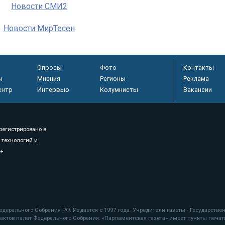
Новости СМИ2
Новости МирТесен
Опросы
Фото
Контакты
ы
Мнения
Регионы
Реклама
ентр
Интервью
Колумнисты
Вакансии
регистрировано в
 технологий и
8+
.
дерального Собрания РФ. Издается с 1997 года. Учредители газеты - Государств
ктов палат Федерального Собрания. «Парламентская газета» имеет пункты печати