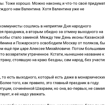
мы. Тоже хорошо. Можно наконец и что-то своё придумат
ждого нам Валентина. Хотя Валентина уже не
и коммунисты сошлись в неприятии Дня народного
ея праздника, а вторым обидно за отмену выходного на
якобы стало заменой. Между тем День иконы Казанской
Минина и Пожарского освободили Москву от поляков, б
м ещё при царе Алексее Михайловиче. Потом большеви
то возвратили утраченное. Кстати, нынешнее название к
страну, стоявшую на краю бездны, сам народ, без участи
, то есть выходного, который есть даже в монархически
Более того, как правило, это главный праздник в году.
туции, сочинённой Шахраем, но она, во-первых, не самая
твует, и её надо уважать.