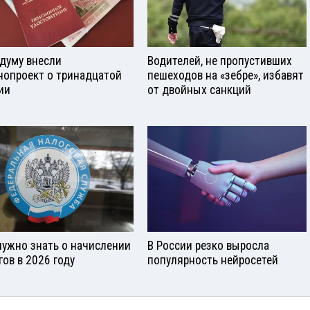
сдуму внесли
Водителей, не пропустивших
нопроект о тринадцатой
пешеходов на «зебре», избавят
ии
от двойных санкций
нужно знать о начислении
В России резко выросла
гов в 2026 году
популярность нейросетей