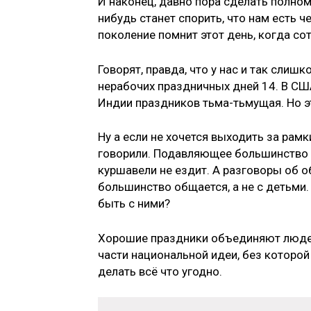
И наконец, давно пора сделать полно
нибудь станет спорить, что нам есть ч
поколение помнит этот день, когда со
Говорят, правда, что у нас и так сли
нерабочих праздничных дней 14. В США,
Индии праздников тьма-тьмущая. Но эт
Ну а если не хочется выходить за рам
говорили. Подавляющее большинство г
куршавели не ездит. А разговоры об о
большинство общается, а не с детьми.
быть с ними?
Хорошие праздники объединяют людей.
части национальной идеи, без которой
делать всё что угодно.