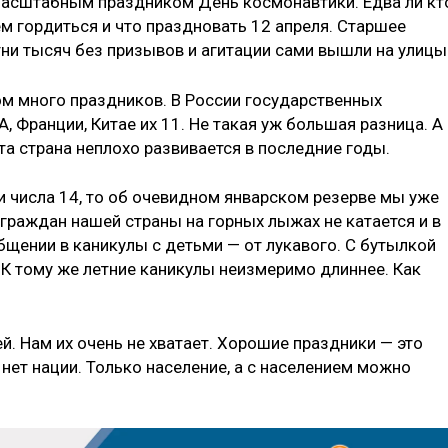
масштабным праздником День космонавтики. Едва ли кт
ем гордиться и что праздновать 12 апреля. Старшее
тни тысяч без призывов и агитации сами вышли на улицы
шком много праздников. В России государственных
 Франции, Китае их 11. Не такая уж большая разница. А 
а страна неплохо развивается в последние годы.
ки числа 14, то об очевидном январском резерве мы уже
раждан нашей страны на горных лыжах не катается и в
бщении в каникулы с детьми — от лукавого. С бутылкой
 К тому же летние каникулы неизмеримо длиннее. Как
 Нам их очень не хватает. Хорошие праздники — это
 нет нации. Только население, а с населением можно