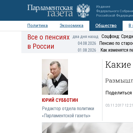
Издание
Федерального Собран
Российской Федераци
Политика
Экономика
Общество
В
Все о пенсиях
Фото
Авторы
Персоны
Мнения
Регионы
Соцфонд: Средн
два дня назад
Пенсию по старо
04.08.2026
в России
Как изменятся п
01.08.2026
Какие
Размышле
Поделиться
ЮРИЙ СУББОТИН
03.11.2017 12:2
Редактор отдела политики
«Парламентской газеты»