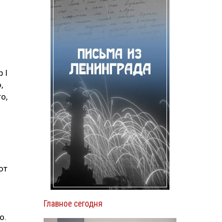
 I
,
о,
ют
Главное сегодня
о.