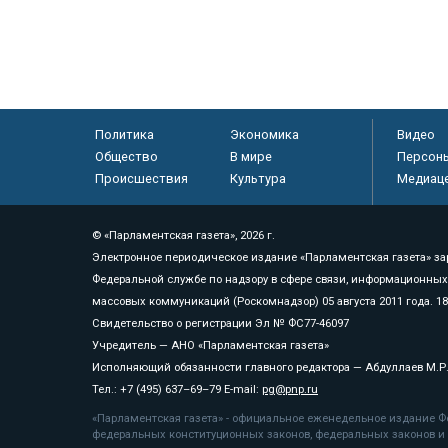
Политика
Экономика
Видео
Общество
В мире
Персон
Происшествия
Культура
Медиац
© «Парламентская газета», 2026 г.
Электронное периодическое издание «Парламентская газета» за
Федеральной службе по надзору в сфере связи, информационных
массовых коммуникаций (Роскомнадзор) 05 августа 2011 года. 1
Свидетельство о регистрации Эл № ФС77-46097
Учредитель — АНО «Парламентская газета»
Исполняющий обязанности главного редактора — Абдуллаев М.Р
Тел.: +7 (495) 637–69–79 E-mail:
pg@pnp.ru
«Парламентская газета» - официальное еженедельное издание Фе
федеральных конституционных законов, федеральных законов и а