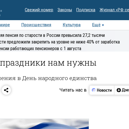
Свежий номер
Законы
Подписка
Журнал «РФ с
ия
и
 мире
Происшествия
Культура
Ещё
Медиацентр
Интервью
Колумнисты
Делова
яя пенсия по старости в России превысила 27,2 тысячи
эксперт
сти предложили закрепить на уровне не ниже 40% от заработка
енсии работающих пенсионеров с 1 августа
 праздники нам нужны
ния в День народного единства
Читать нас в
1