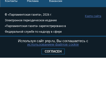
Контакты
Реклама
Вакансии
© «Парламентская газета», 2026 г.
Карта сайта
Электронное периодическое издание
«Парламентская газета» зарегистрировано в
Федеральной службе по надзору в сфере
связи, информационных технологий и
Используя сайт pnp.ru, Вы соглашаетесь с
массовых коммуникаций (Роскомнадзор) 05
использованием файлов cookie
августа 2011 года. 18+
СОГЛАСЕН
Свидетельство о регистрации Эл № ФС77-
46097
Учредитель — АНО «Парламентская газета»
Исполняющий обязанности главного
редактора — Абдуллаев М.Р.
Тел.: +7 (495) 637–69–79 E-mail:
pg@pnp.ru
«Парламентская газета» - официальное еженедельное издание
Федерального Собрания РФ. Издается с 1997 года. Учредители
газеты - Государственная Дума и Совет Федерации РФ. Официальный
публикатор федеральных конституционных законов, федеральных