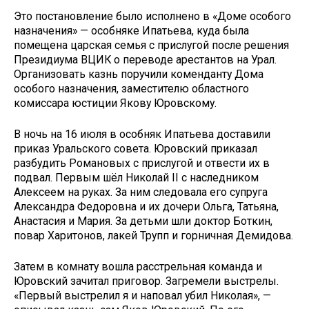
Это постановление было исполнено в «Доме особого
назначения» — особняке Ипатьева, куда была
помещена царская семья с прислугой после решения
Президиума ВЦИК о переводе арестантов на Урал.
Организовать казнь поручили коменданту Дома
особого назначения, заместителю областного
комиссара юстиции Якову Юровскому.
В ночь на 16 июля в особняк Ипатьева доставили
приказ Уральского совета. Юровский приказал
разбудить Романовых с прислугой и отвести их в
подвал. Первым шёл Николай II с наследником
Алексеем на руках. За ним следовала его супруга
Александра Федоровна и их дочери Ольга, Татьяна,
Анастасия и Мария. За детьми шли доктор Боткин,
повар Харитонов, лакей Трупп и горничная Демидова.
Затем в комнату вошла расстрельная команда и
Юровский зачитал приговор. Загремели выстрелы.
«Первый выстрелил я и наповал убил Николая», —