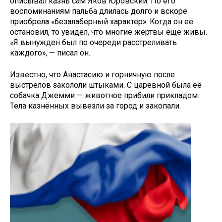
описывал казнь сам Яков Юровский. По его
воспоминаниям пальба длилась долго и вскоре
приобрела «безалаберный характер». Когда он её
остановил, то увидел, что многие жертвы ещё живы.
«Я вынужден был по очереди расстреливать
каждого», — писал он.
Известно, что Анастасию и горничную после
выстрелов закололи штыками. С царевной была её
собачка Джемми — животное прибили прикладом.
Тела казнённых вывезли за город и закопали.