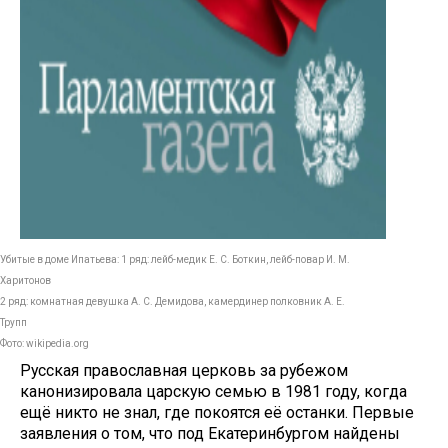
Убитые в доме Ипатьева: 1 ряд: лейб-медик Е. С. Боткин, лейб-повар И. М.
Харитонов
2 ряд: комнатная девушка А. С. Демидова, камердинер полковник А. Е.
Трупп
Фото: wikipedia.org
Русская православная церковь за рубежом
канонизировала царскую семью в 1981 году, когда
ещё никто не знал, где покоятся её останки. Первые
заявления о том, что под Екатеринбургом найдены