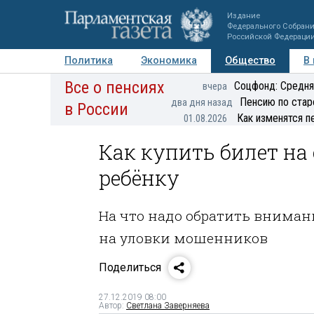
Издание
Федерального Собран
Российской Федераци
Политика
Экономика
Общество
В
Все о пенсиях
Фото
Авторы
Персоны
Мнения
Регионы
Соцфонд: Средня
вчера
Пенсию по стар
два дня назад
в России
Как изменятся п
01.08.2026
Как купить билет на
ребёнку
На что надо обратить вниман
на уловки мошенников
Поделиться
27.12.2019 08:00
Автор:
Светлана Заверняева