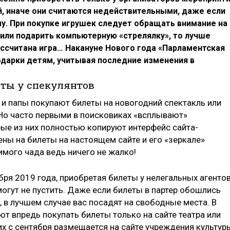
й, иначе они считаются недействительными, даже если
у. При покупке игрушек следует обращать внимание на
шили подарить компьютерную «стрелялку», то лучше
рассчитана игра… Накануне Нового года «Парламентская
одарки детям, учитывая последние изменения в
еты у спекулянтов
и папы покупают билеты на новогодний спектакль или
 Но часто первыми в поисковиках «всплывают»
ые из них полностью копируют интерфейс сайта-
ены на билеты на настоящем сайте и его «зеркале»
имого чада ведь ничего не жалко!
ря 2019 года, приобретая билеты у нелегальных агентов
 могут не пустить. Даже если билеты в партер обошлись
 в лучшем случае вас посадят на свободные места. В
т впредь покупать билеты только на сайте театра или
х с сентября размещается на сайте учреждения культур