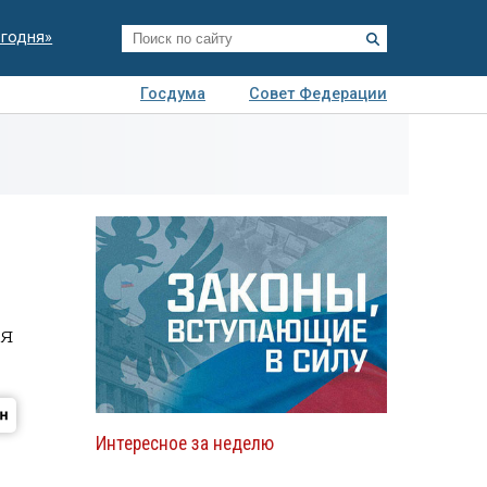
егодня»
Госдума
Совет Федерации
я
Авто
Недвижимость
Технологии
иза
ся
Интересное за неделю