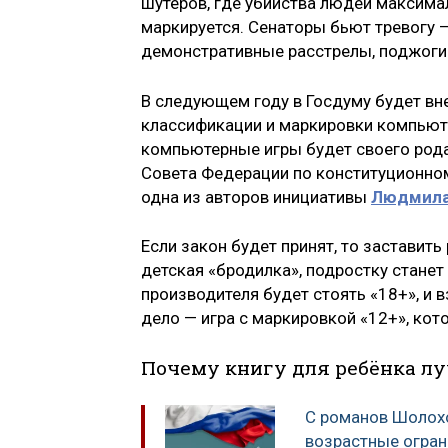
шутеров, где убийства людей максимал
маркируется. Сенаторы бьют тревогу 
демонстративные расстрелы, поджоги 
В следующем году в Госдуму будет вн
классификации и маркировки компьюте
компьютерные игры будет своего рода
Совета Федерации по конституционном
одна из авторов инициативы
Людмила
Если закон будет принят, то заставить
детская «бродилка», подростку станет
производителя будет стоять «18+», и 
дело — игра с маркировкой «12+», кото
Почему книгу для ребёнка л
С романов Шолохо
возрастные огран