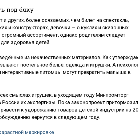
ть под ёлку
 и других, более осязаемых, чем билет на спектакль,
х и конструкторах, девочки — о куклах и сказочных
к огромный ассортимент, однако родителям следует
 для здоровья детей.
зведённые из некачественных материалов. Как утвержда
ызывают постельное бельё, одежда и игрушки. А психоло
и интерактивные питомцы могут превратить малыша в
всех смыслах игрушек, в уходящем году Минпромторг
в России их экспертизы. Пока законопроект притормози
 привести к удорожанию товаров детской индустрии на 2
о обсуждению вернутся в следующем году.
озрастной маркировке