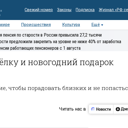
Свежий номер
Законы
Подписка
Журнал «РФ с
ия
и
 мире
Происшествия
Культура
Ещё
Медиацентр
Интервью
Колумнисты
Делова
я пенсия по старости в России превысила 27,2 тысячи
эксперт
ости предложили закрепить на уровне не ниже 40% от заработка
енсии работающих пенсионеров с 1 августа
 ёлку и новогодний подарок
ие, чтобы порадовать близких и не попасть
Читать нас в