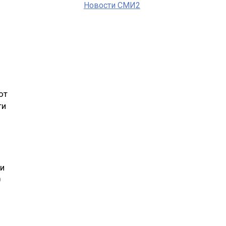
Новости СМИ2
ют
ги
ли
0