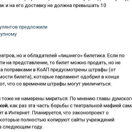
так и на его доставку не должна превышать 10
кулянтов предложили
рупному
атров, но и обладателей «лишнего» билетика. Если по
ти на представление, то билет можно продать, но не
на поправками в КоАП предусмотрены штрафы (от
мости билета), которые парламент одобрил в конце
ют, что со временем штрафы могут увеличиться.
 тоже не намерены мириться. По мнению главы думског
кой
, как раз эта часть борьбы с театральной мафией сам
т в Интернет. Планируется, что законопроект о
 которые полностью копируют сайты учреждений
 в следующем году.