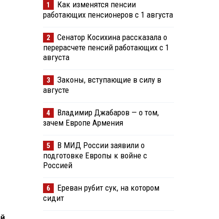
Как изменятся пенсии
1
работающих пенсионеров с 1 августа
Сенатор Косихина рассказала о
2
перерасчете пенсий работающих с 1
августа
Законы, вступающие в силу в
3
августе
Владимир Джабаров — о том,
4
зачем Европе Армения
В МИД России заявили о
5
подготовке Европы к войне с
Россией
Ереван рубит сук, на котором
6
сидит
ий