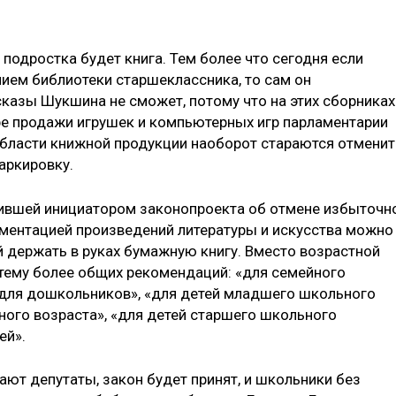
подростка будет книга. Тем более что сегодня если
нием библиотеки старшеклассника, то сам он
сказы Шукшина не сможет, потому что на этих сборниках
ере продажи игрушек и компьютерных игр парламентарии
 области книжной продукции наоборот стараются отменит
аркировку.
ившей инициатором законопроекта об отмене избыточн
аментацией произведений литературы и искусства можно
й держать в руках бумажную книгу. Вместо возрастной
тему более общих рекомендаций: «для семейного
 «для дошкольников», «для детей младшего школьного
ного возраста», «для детей старшего школьного
ей».
ют депутаты, закон будет принят, и школьники без