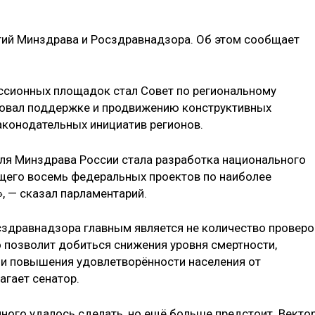
егий Минздрава и Росздравнадзора. Об этом сообщает
уссионных площадок стал Совет по региональному
овал поддержке и продвижению конструктивных
аконодательных инициатив регионов.
для Минздрава России стала разработка национального
щего восемь федеральных проектов по наиболее
, — сказал парламентарий.
сздравнадзора главным является не количество проверо
о позволит добиться снижения уровня смертности,
 и повышения удовлетворённости населения от
гает сенатор.
ного удалось сделать, но ещё больше предстоит. Векто