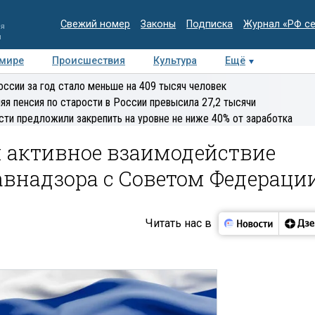
Свежий номер
Законы
Подписка
Журнал «РФ с
ия
и
 мире
Происшествия
Культура
Ещё
Медиацентр
Интервью
Колумнисты
Делова
оссии за год стало меньше на 409 тысяч человек
эксперт
яя пенсия по старости в России превысила 27,2 тысячи
сти предложили закрепить на уровне не ниже 40% от заработка
 активное взаимодействие
авнадзора с Советом Федераци
Читать нас в