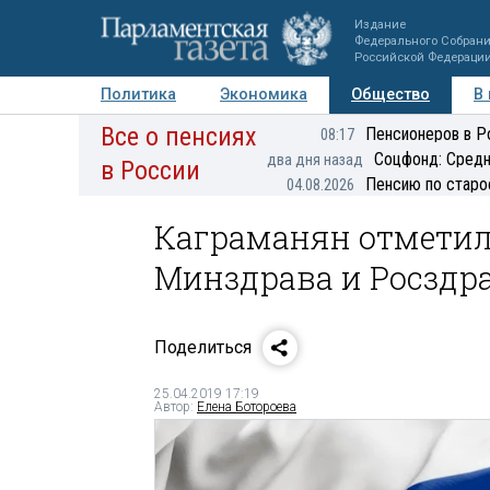
Издание
Федерального Собран
Российской Федераци
Политика
Экономика
Общество
В
Все о пенсиях
Фото
Авторы
Персоны
Мнения
Регионы
Пенсионеров в Р
08:17
Соцфонд: Средн
два дня назад
в России
Пенсию по старо
04.08.2026
Каграманян отметил
Минздрава и Росздр
Поделиться
25.04.2019 17:19
Автор:
Елена Ботороева