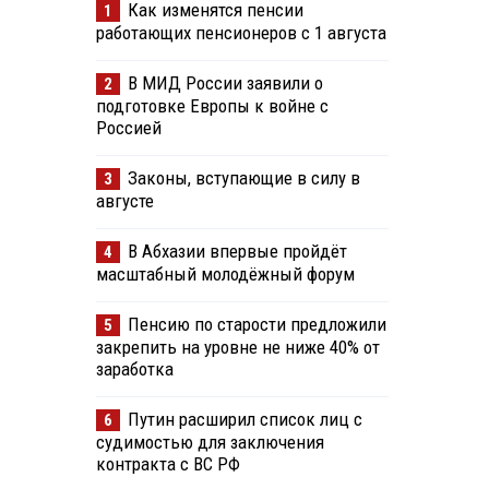
Как изменятся пенсии
1
работающих пенсионеров с 1 августа
В МИД России заявили о
2
подготовке Европы к войне с
Россией
Законы, вступающие в силу в
3
августе
В Абхазии впервые пройдёт
4
масштабный молодёжный форум
Пенсию по старости предложили
5
закрепить на уровне не ниже 40% от
заработка
Путин расширил список лиц с
6
судимостью для заключения
контракта с ВС РФ