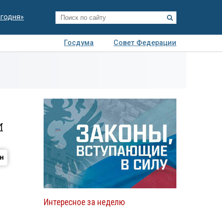
егодня»
Госдума
Совет Федерации
я
Авто
Недвижимость
Технологии
иза
и
Интересное за неделю