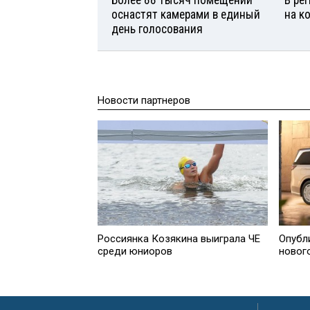
Более 88 тысяч помещений
В ре
оснастят камерами в единый
на к
день голосования
Новости партнеров
Россиянка Козякина выиграла ЧЕ
Опубл
среди юниоров
новог