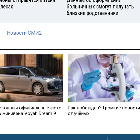
гионы отправятся аптеки
Данные об оформлении
олесах
больничных смогут получать
близкие родственники
Новости СМИ2
икованы официальные фото
Рак побеждён? Громкие новости
о минивэна Voyah Dream 9
от учёных