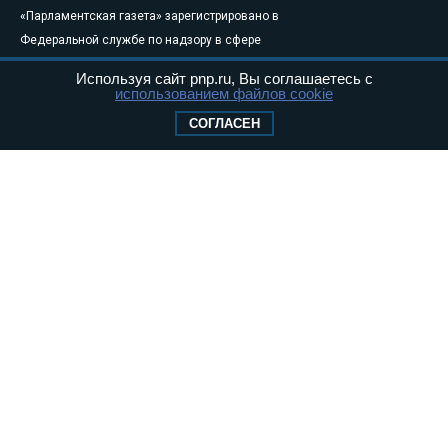
«Парламентская газета» зарегистрировано в
Федеральной службе по надзору в сфере
связи, информационных технологий и
Используя сайт pnp.ru, Вы соглашаетесь с
массовых коммуникаций (Роскомнадзор) 05
использованием файлов cookie
августа 2011 года. 18+
СОГЛАСЕН
Свидетельство о регистрации Эл № ФС77-
46097
Учредитель — АНО «Парламентская газета»
Исполняющий обязанности главного
редактора — Абдуллаев М.Р.
Тел.: +7 (495) 637–69–79 E-mail:
pg@pnp.ru
«Парламентская газета» - официальное еженедельное издание
Федерального Собрания РФ. Издается с 1997 года. Учредители
газеты - Государственная Дума и Совет Федерации РФ. Официальный
публикатор федеральных конституционных законов, федеральных
законов и актов палат Федерального Собрания. «Парламентская
газета» имеет пункты печати и представительства в десяти субъектах
федерации.
Сайт «Парламентской газеты» - это оперативные новости и
достоверная информация о принимаемых в стране законах и