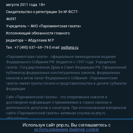
августа 2011 года. 18+
Свидетельство о регистрации Эл № ФС77-
46097
Учредитель — АНО «Парламентская газета»
Исполняющий обязанности главного
редактора — Абдуллаев М.Р.
Тел.: +7 (495) 637–69–79 E-mail:
pg@pnp.ru
«Парламентская газета» - официальное еженедельное издание
Федерального Собрания РФ. Издается с 1997 года. Учредители
газеты - Государственная Дума и Совет Федерации РФ. Официальный
публикатор федеральных конституционных законов, федеральных
законов и актов палат Федерального Собрания. «Парламентская
газета» имеет пункты печати и представительства в десяти субъектах
федерации.
Сайт «Парламентской газеты» - это оперативные новости и
достоверная информация о принимаемых в стране законах и
деятельности депутатов и сенаторов. При использовании материалов
сайта «Парламентской газеты» активная ссылка на pnp.ru
обязательна.
Используя сайт pnp.ru, Вы соглашаетесь с
На информационном ресурсе применяются
рекомендательные
использованием файлов cookie
технологии