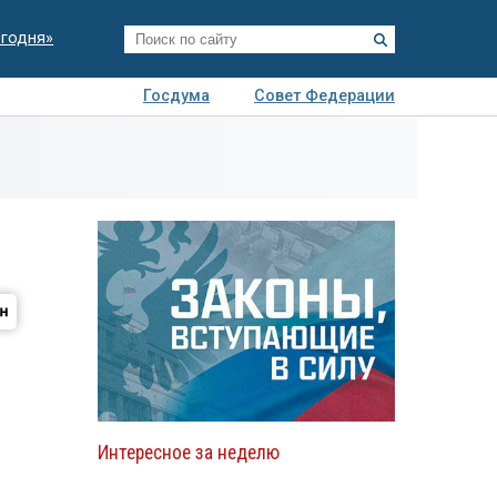
егодня»
Госдума
Совет Федерации
я
Авто
Недвижимость
Технологии
иза
Интересное за неделю