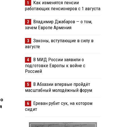
Как изменятся пенсии
1
работающих пенсионеров с 1 августа
Владимир Джабаров — о том,
2
зачем Европе Армения
Законы, вступающие в силу в
3
августе
В МИД России заявили о
4
подготовке Европы к войне с
Россией
В Абхазии впервые пройдёт
5
масштабный молодёжный форум
го
Ереван рубит сук, на котором
6
я
сидит