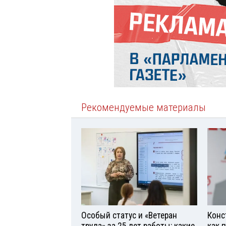
Рекомендуемые материалы
Особый статус и «Ветеран
Конс
труда» за 25 лет работы: какие
как 