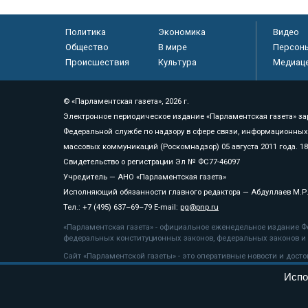
Политика
Экономика
Видео
Общество
В мире
Персон
Происшествия
Культура
Медиац
© «Парламентская газета», 2026 г.
Электронное периодическое издание «Парламентская газета» за
Федеральной службе по надзору в сфере связи, информационных
массовых коммуникаций (Роскомнадзор) 05 августа 2011 года. 1
Свидетельство о регистрации Эл № ФС77-46097
Учредитель — АНО «Парламентская газета»
Исполняющий обязанности главного редактора — Абдуллаев М.Р
Тел.: +7 (495) 637–69–79 E-mail:
pg@pnp.ru
«Парламентская газета» - официальное еженедельное издание Фе
федеральных конституционных законов, федеральных законов и а
Сайт «Парламентской газеты» - это оперативные новости и дост
«Парламентской газеты» активная ссылка на pnp.ru обязательна.
Испо
На информационном ресурсе применяются
рекомендательные т
Положение о защите персональных данных