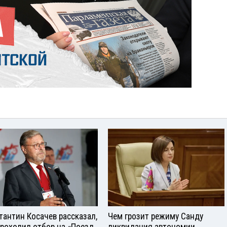
тантин Косачев рассказал,
Чем грозит режиму Санду
проходил отбор на «Поезд
ликвидация автономии