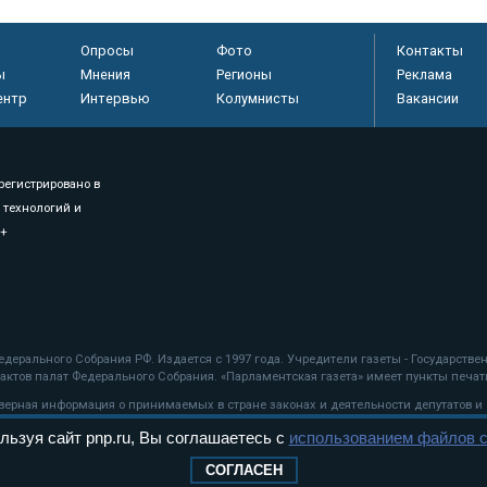
Опросы
Фото
Контакты
ы
Мнения
Регионы
Реклама
ентр
Интервью
Колумнисты
Вакансии
регистрировано в
 технологий и
8+
.
дерального Собрания РФ. Издается с 1997 года. Учредители газеты - Государств
ктов палат Федерального Собрания. «Парламентская газета» имеет пункты печати
оверная информация о принимаемых в стране законах и деятельности депутатов и
льзуя сайт pnp.ru, Вы соглашаетесь с
использованием файлов c
ехнологии
СОГЛАСЕН