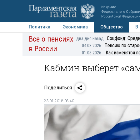
Издание
Федерального Собран
Российской Федераци
Политика
Экономика
Общество
В
Все о пенсиях
Фото
Авторы
Персоны
Мнения
Регионы
Соцфонд: Средн
два дня назад
Пенсию по старо
04.08.2026
в России
Как изменятся п
01.08.2026
Кабмин выберет «са
Поделиться
23.01.2018 08:40