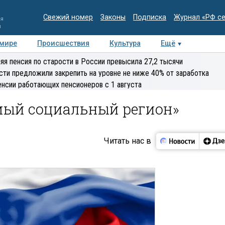
Свежий номер
Законы
Подписка
Журнал «РФ с
ия
и
 мире
Происшествия
Культура
Ещё
Медиацентр
Интервью
Колумнисты
Делова
яя пенсия по старости в России превысила 27,2 тысячи
эксперт
сти предложили закрепить на уровне не ниже 40% от заработка
енсии работающих пенсионеров с 1 августа
мый социальный регион»
Читать нас в