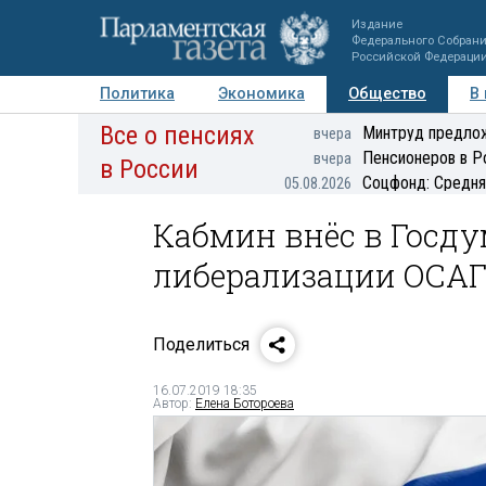
Издание
Федерального Собран
Российской Федераци
Политика
Экономика
Общество
В
Все о пенсиях
Фото
Авторы
Персоны
Мнения
Регионы
Минтруд предлож
вчера
Пенсионеров в Р
вчера
в России
Соцфонд: Средня
05.08.2026
Кабмин внёс в Госду
либерализации ОСА
Поделиться
16.07.2019 18:35
Автор:
Елена Ботороева