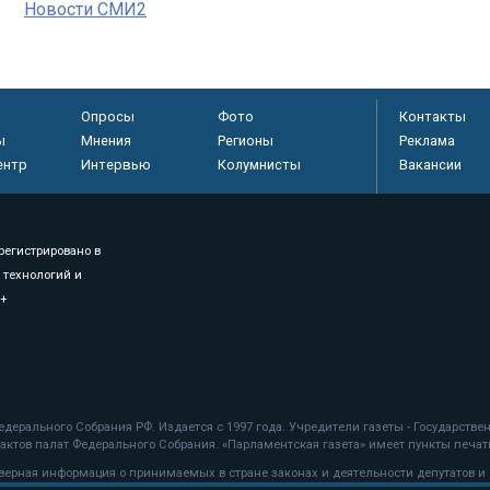
Новости СМИ2
Опросы
Фото
Контакты
ы
Мнения
Регионы
Реклама
ентр
Интервью
Колумнисты
Вакансии
регистрировано в
 технологий и
8+
.
дерального Собрания РФ. Издается с 1997 года. Учредители газеты - Государств
ктов палат Федерального Собрания. «Парламентская газета» имеет пункты печати
оверная информация о принимаемых в стране законах и деятельности депутатов и