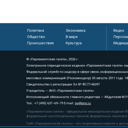
Политика
Экономика
Видео
Общество
В мире
Персон
Происшествия
Культура
Медиац
© «Парламентская газета», 2026 г.
Электронное периодическое издание «Парламентская газета» за
Федеральной службе по надзору в сфере связи, информационных
массовых коммуникаций (Роскомнадзор) 05 августа 2011 года. 1
Свидетельство о регистрации Эл № ФС77-46097
Учредитель — АНО «Парламентская газета»
Исполняющий обязанности главного редактора — Абдуллаев М.Р
Тел.: +7 (495) 637–69–79 E-mail:
pg@pnp.ru
«Парламентская газета» - официальное еженедельное издание Фе
федеральных конституционных законов, федеральных законов и а
Сайт «Парламентской газеты» - это оперативные новости и дост