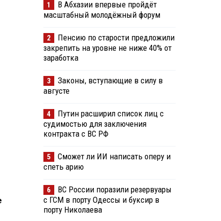
В Абхазии впервые пройдёт
1
масштабный молодёжный форум
Пенсию по старости предложили
2
закрепить на уровне не ниже 40% от
заработка
Законы, вступающие в силу в
3
августе
Путин расширил список лиц с
4
судимостью для заключения
контракта с ВС РФ
Сможет ли ИИ написать оперу и
5
спеть арию
ВС России поразили резервуары
6
с ГСМ в порту Одессы и буксир в
е
порту Николаева