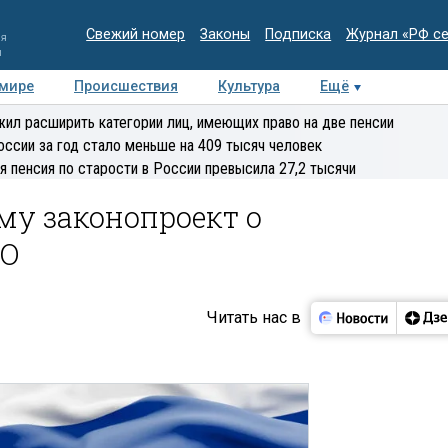
Свежий номер
Законы
Подписка
Журнал «РФ с
ия
и
 мире
Происшествия
Культура
Ещё
Медиацентр
Интервью
Колумнисты
Делова
ил расширить категории лиц, имеющих право на две пенсии
эксперт
оссии за год стало меньше на 409 тысяч человек
я пенсия по старости в России превысила 27,2 тысячи
му законопроект о
ГО
Читать нас в