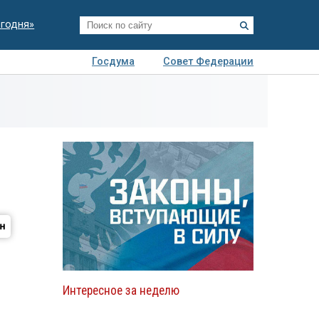
егодня»
Госдума
Совет Федерации
я
Авто
Недвижимость
Технологии
иза
Интересное за неделю