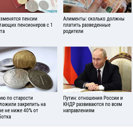
изменятся пенсии
Алименты: сколько должны
тающих пенсионеров с 1
платить разведенные
ста
родители
ию по старости
Путин: отношения России и
ложили закрепить на
КНДР развиваются по всем
не не ниже 40% от
направлениям
ботка