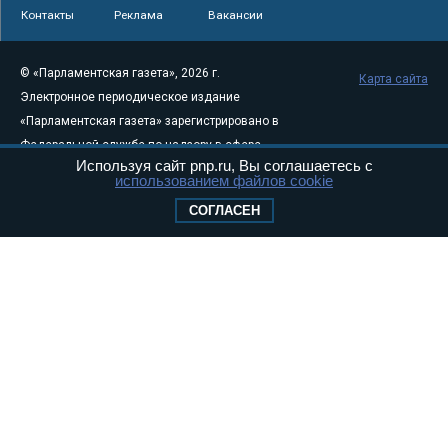
Контакты
Реклама
Вакансии
© «Парламентская газета», 2026 г.
Карта сайта
Электронное периодическое издание
«Парламентская газета» зарегистрировано в
Федеральной службе по надзору в сфере
Используя сайт pnp.ru, Вы соглашаетесь с
связи, информационных технологий и
использованием файлов cookie
массовых коммуникаций (Роскомнадзор) 05
СОГЛАСЕН
августа 2011 года. 18+
Свидетельство о регистрации Эл № ФС77-
46097
Учредитель — АНО «Парламентская газета»
Исполняющий обязанности главного
редактора — Абдуллаев М.Р.
Тел.: +7 (495) 637–69–79 E-mail:
pg@pnp.ru
«Парламентская газета» - официальное еженедельное издание
Федерального Собрания РФ. Издается с 1997 года. Учредители
газеты - Государственная Дума и Совет Федерации РФ. Официальный
публикатор федеральных конституционных законов, федеральных