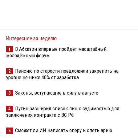
Интересное за неделю
В Абхазии впервые пройдёт масштабный
1
молодёжный форум
Пенсию по старости предложили закрепить на
2
уровне не ниже 40% от заработка
Законы, вступающие в силу в августе
3
Путин расширил список лиц с судимостью для
4
заключения контракта с ВС РФ
Сможет ли ИИ написать оперу и спеть арию
5