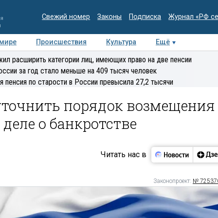
Свежий номер
Законы
Подписка
Журнал «РФ с
ия
и
 мире
Происшествия
Культура
Ещё
Медиацентр
Интервью
Колумнисты
Делова
ил расширить категории лиц, имеющих право на две пенсии
эксперт
оссии за год стало меньше на 409 тысяч человек
я пенсия по старости в России превысила 27,2 тысячи
точнить порядок возмещения
 деле о банкротстве
Читать нас в
Законопроект:
№ 72537