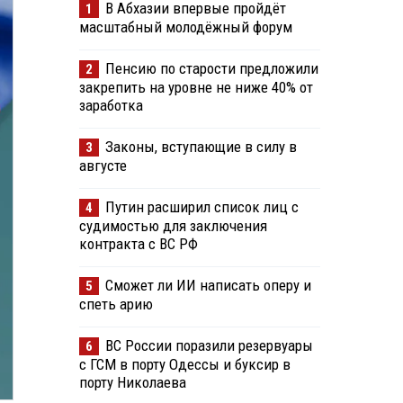
В Абхазии впервые пройдёт
1
масштабный молодёжный форум
Пенсию по старости предложили
2
закрепить на уровне не ниже 40% от
заработка
Законы, вступающие в силу в
3
августе
Путин расширил список лиц с
4
судимостью для заключения
контракта с ВС РФ
Сможет ли ИИ написать оперу и
5
спеть арию
ВС России поразили резервуары
6
с ГСМ в порту Одессы и буксир в
порту Николаева