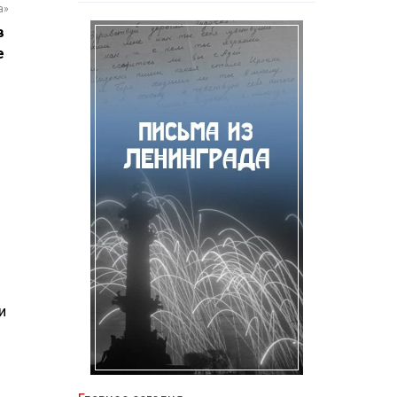
а»
в
е
и