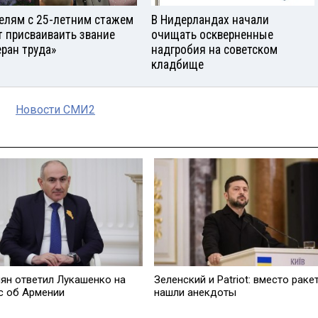
елям с 25-летним стажем
В Нидерландах начали
т присваиваить звание
очищать оскверненные
еран труда»
надгробия на советском
кладбище
Новости СМИ2
ян ответил Лукашенко на
Зеленский и Patriot: вместо раке
с об Армении
нашли анекдоты