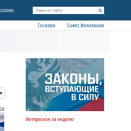
егодня»
Госдума
Совет Федерации
я
Авто
Недвижимость
Технологии
иза
0-8
Интересное за неделю