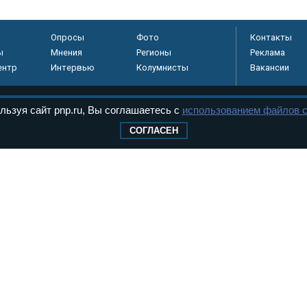
Опросы
Фото
Контакты
ы
Мнения
Регионы
Реклама
ентр
Интервью
Колумнисты
Вакансии
льзуя сайт pnp.ru, Вы соглашаетесь с
использованием файлов c
регистрировано в
СОГЛАСЕН
 технологий и
8+
.
дерального Собрания РФ. Издается с 1997 года. Учредители газеты - Государств
ктов палат Федерального Собрания. «Парламентская газета» имеет пункты печати
оверная информация о принимаемых в стране законах и деятельности депутатов и
ехнологии