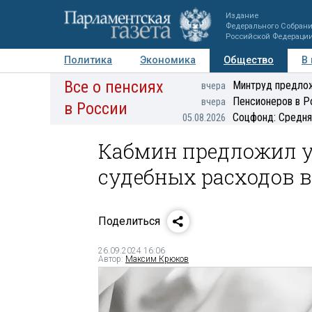
Издание
Федерального Собран
Российской Федераци
Политика
Экономика
Общество
В
Все о пенсиях
Фото
Авторы
Персоны
Мнения
Регионы
Минтруд предлож
вчера
Пенсионеров в Р
вчера
в России
Соцфонд: Средня
05.08.2026
Кабмин предложил у
судебных расходов в
Поделиться
26.09.2024 16:06
Автор:
Максим Крюков