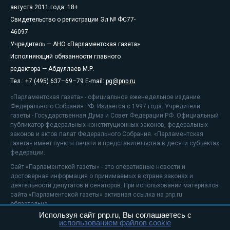
августа 2011 года. 18+
Свидетельство о регистрации Эл № ФС77-
46097
Учредитель — АНО «Парламентская газета»
Исполняющий обязанности главного
редактора — Абдуллаев М.Р.
Тел.: +7 (495) 637–69–79 E-mail:
pg@pnp.ru
«Парламентская газета» - официальное еженедельное издание
Федерального Собрания РФ. Издается с 1997 года. Учредители
газеты - Государственная Дума и Совет Федерации РФ. Официальный
публикатор федеральных конституционных законов, федеральных
законов и актов палат Федерального Собрания. «Парламентская
газета» имеет пункты печати и представительства в десяти субъектах
федерации.
Сайт «Парламентской газеты» - это оперативные новости и
достоверная информация о принимаемых в стране законах и
деятельности депутатов и сенаторов. При использовании материалов
сайта «Парламентской газеты» активная ссылка на pnp.ru
обязательна.
Используя сайт pnp.ru, Вы соглашаетесь с
На информационном ресурсе применяются
рекомендательные
использованием файлов cookie
технологии