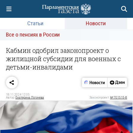
Статьи
Новости
Все о пенсиях в России
Кабмин одобрил законопроект о
жилищной субсидии для военных с
детьми-инвалидами
18.11.2024 12:05
Автор:
Екатерина Логачева
Законопроект:
№ 701515-8