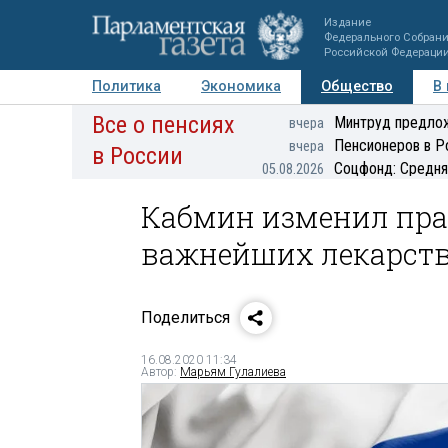
Издание
Федерального Собран
Российской Федераци
Политика
Экономика
Общество
В
Все о пенсиях
Фото
Авторы
Персоны
Мнения
Регионы
Минтруд предлож
вчера
Пенсионеров в Р
вчера
в России
Соцфонд: Средня
05.08.2026
Кабмин изменил пра
важнейших лекарст
Поделиться
16.08.2020 11:34
Автор:
Марьям Гулалиева