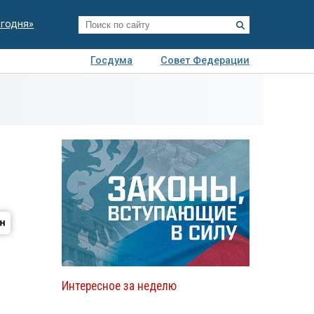
егодня»
Госдума
Совет Федерации
я
Авто
Недвижимость
Технологии
иза
Интересное за неделю