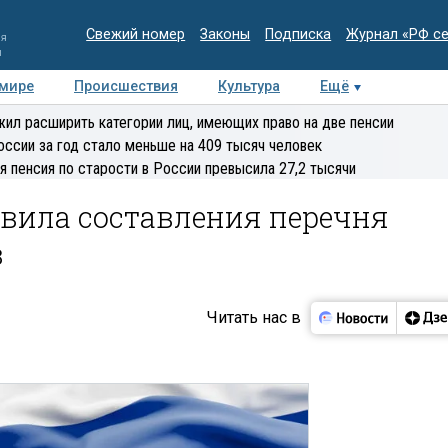
Свежий номер
Законы
Подписка
Журнал «РФ с
ия
и
 мире
Происшествия
Культура
Ещё
Медиацентр
Интервью
Колумнисты
Делова
ил расширить категории лиц, имеющих право на две пенсии
эксперт
оссии за год стало меньше на 409 тысяч человек
я пенсия по старости в России превысила 27,2 тысячи
вила составления перечня
в
Читать нас в