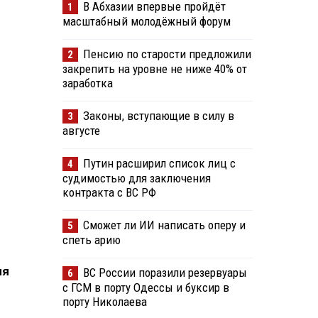
В Абхазии впервые пройдёт
1
масштабный молодёжный форум
Пенсию по старости предложили
2
закрепить на уровне не ниже 40% от
заработка
Законы, вступающие в силу в
3
августе
Путин расширил список лиц с
4
судимостью для заключения
контракта с ВС РФ
Сможет ли ИИ написать оперу и
5
спеть арию
ля
ВС России поразили резервуары
6
с ГСМ в порту Одессы и буксир в
порту Николаева