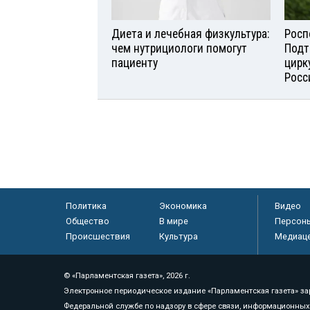
Диета и лечебная физкультура:
Росп
чем нутрициологи помогут
Подт
пациенту
цирк
Росс
Политика
Экономика
Видео
Общество
В мире
Персон
Происшествия
Культура
Медиац
© «Парламентская газета», 2026 г.
Электронное периодическое издание «Парламентская газета» за
Федеральной службе по надзору в сфере связи, информационных