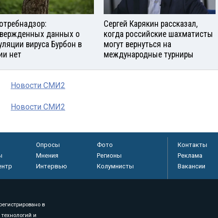
отребнадзор:
Сергей Карякин рассказал,
вержденных данных о
когда российские шахматисты
уляции вируса Бурбон в
могут вернуться на
ии нет
международные турниры
Новости СМИ2
Новости СМИ2
Опросы
Фото
Контакты
ы
Мнения
Регионы
Реклама
ентр
Интервью
Колумнисты
Вакансии
регистрировано в
 технологий и