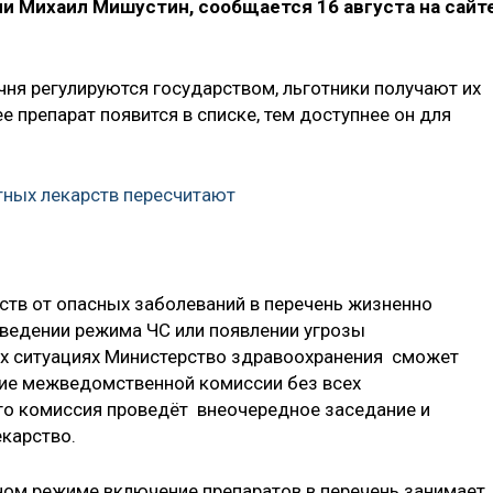
и Михаил Мишустин, сообщается 16 августа на сайт
чня регулируются государством, льготники получают их
е препарат появится в списке, тем доступнее он для
тных лекарств пересчитают
тв от опасных заболеваний в перечень жизненно
ведении режима ЧС или появлении угрозы
тих ситуациях Министерство здравоохранения сможет
ние межведомственной комиссии без всех
го комиссия проведёт внеочередное заседание и
екарство.
чном режиме включение препаратов в перечень занимает