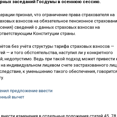
нарных заседаний Госдумы в осеннюю сессию.
рации признал, что ограничение права страхователя на
аховых взносов на обязательное пенсионное страхован
есения) сведений о данных страховых взносах на
оответствующим Конституции страны.
чётов без учёта структуры тарифа страховых взносов —
ей — и того обстоятельства, наступил ли у конкретного
й, недопустимо. Ведь при такой подход может привести 
 на индивидуальном лицевом счете застрахованного лиц
 следствие, к уменьшению такого обеспечения, говорится
у.
енил предложение ввести
онный вычет
внести изменения в отдельные положения статей 45, 78