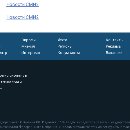
Новости СМИ2
Новости СМИ2
Опросы
Фото
Контакты
ы
Мнения
Регионы
Реклама
ентр
Интервью
Колумнисты
Вакансии
регистрировано в
 технологий и
8+
.
дерального Собрания РФ. Издается с 1997 года. Учредители газеты - Государств
ктов палат Федерального Собрания. «Парламентская газета» имеет пункты печати