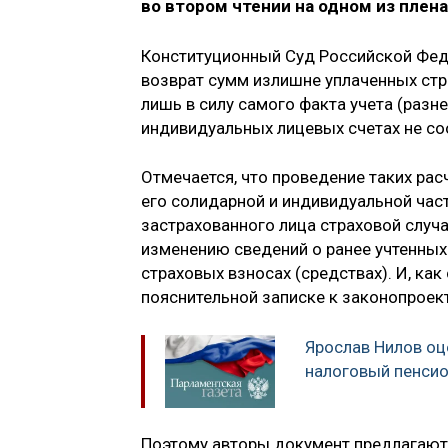
во втором чтении на одном из пле
Конституционный Суд Российской Феде
возврат сумм излишне уплаченных стр
лишь в силу самого факта учета (разн
индивидуальных лицевых счетах не с
Отмечается, что проведение таких рас
его солидарной и индивидуальной част
застрахованного лица страховой случа
изменению сведений о ранее учтенных
страховых взносах (средствах). И, как
пояснительной записке к законопроект
Ярослав Нилов оц
налоговый пенси
Поэтому авторы документ предлагают 