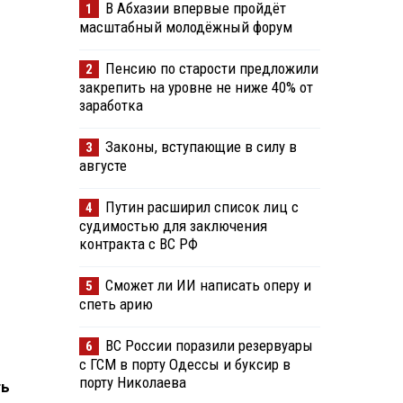
В Абхазии впервые пройдёт
1
масштабный молодёжный форум
Пенсию по старости предложили
2
закрепить на уровне не ниже 40% от
заработка
Законы, вступающие в силу в
3
августе
Путин расширил список лиц с
4
судимостью для заключения
контракта с ВС РФ
Сможет ли ИИ написать оперу и
5
спеть арию
ВС России поразили резервуары
6
с ГСМ в порту Одессы и буксир в
порту Николаева
ть