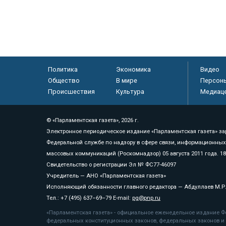
Политика
Экономика
Видео
Общество
В мире
Персон
Происшествия
Культура
Медиац
© «Парламентская газета», 2026 г.
Электронное периодическое издание «Парламентская газета» за
Федеральной службе по надзору в сфере связи, информационных
массовых коммуникаций (Роскомнадзор) 05 августа 2011 года. 1
Свидетельство о регистрации Эл № ФС77-46097
Учредитель — АНО «Парламентская газета»
Исполняющий обязанности главного редактора — Абдуллаев М.Р
Тел.: +7 (495) 637–69–79 E-mail:
pg@pnp.ru
«Парламентская газета» - официальное еженедельное издание Фе
федеральных конституционных законов, федеральных законов и а