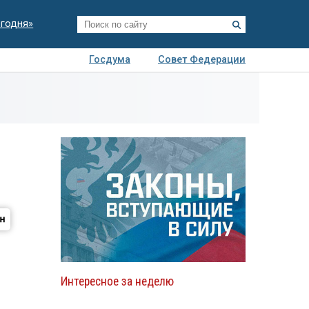
егодня»
Госдума
Совет Федерации
я
Авто
Недвижимость
Технологии
иза
Интересное за неделю