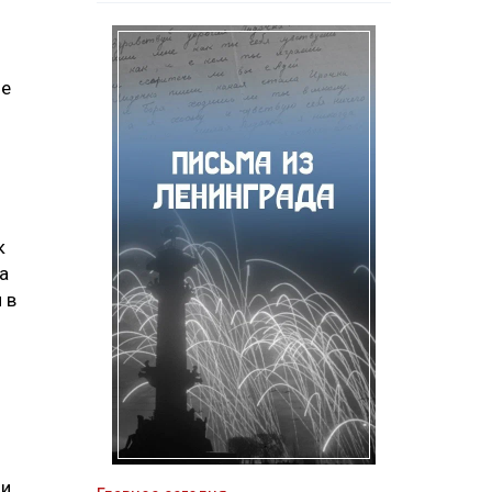
ие
к
а
 в
 и