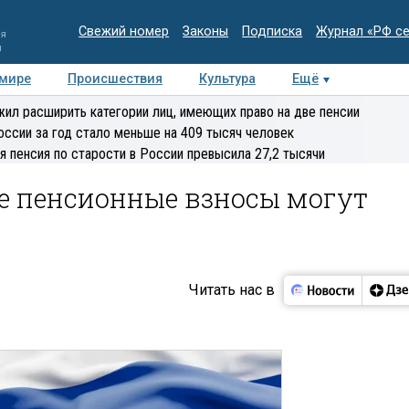
Свежий номер
Законы
Подписка
Журнал «РФ с
ия
и
 мире
Происшествия
Культура
Ещё
Медиацентр
Интервью
Колумнисты
Делова
ил расширить категории лиц, имеющих право на две пенсии
эксперт
оссии за год стало меньше на 409 тысяч человек
я пенсия по старости в России превысила 27,2 тысячи
 пенсионные взносы могут
Читать нас в