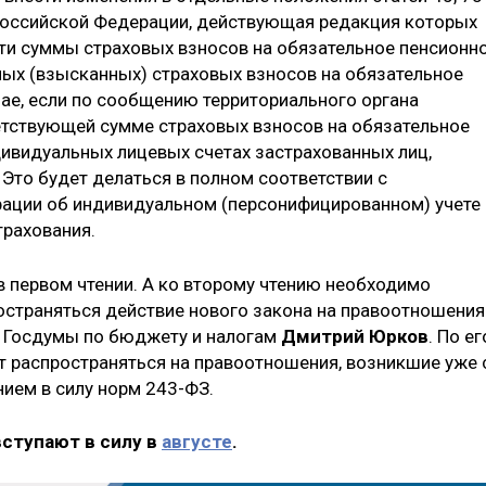
 Российской Федерации, действующая редакция которых
сти суммы страховых взносов на обязательное пенсионн
ных (взысканных) страховых взносов на обязательное
чае, если по сообщению территориального органа
етствующей сумме страховых взносов на обязательное
дивидуальных лицевых счетах застрахованных лиц,
Это будет делаться в полном соответствии с
ации об индивидуальном (персонифицированном) учете 
трахования.
 первом чтении. А ко второму чтению необходимо
остраняться действие нового закона на правоотношения
а Госдумы по бюджету и налогам
Дмитрий Юрков
. По ег
т распространяться на правоотношения, возникшие уже 
нием в силу норм 243-ФЗ.
вступают в силу в
августе
.