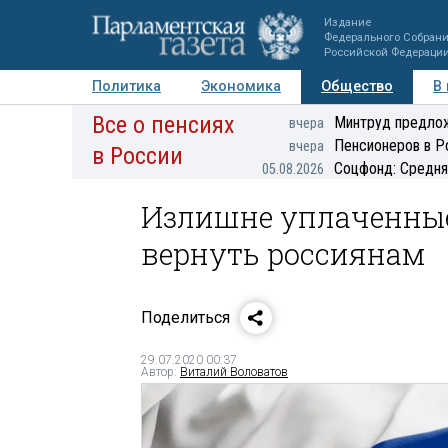
Издание
Федерального Собран
Российской Федераци
Политика
Экономика
Общество
В
Все о пенсиях
Фото
Авторы
Персоны
Мнения
Регионы
Минтруд предлож
вчера
Пенсионеров в Р
вчера
в России
Соцфонд: Средня
05.08.2026
Излишне уплаченные
вернуть россиянам
Поделиться
29.07.2020 00:37
Автор:
Виталий Воловатов