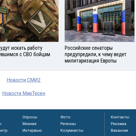
будут искать работу
Российские сенаторы
увшимся с СВО бойцам
предупредили, к чему ведет
милитаризация Европы
Новости СМИ2
Новости МирТесен
Опросы
Фото
Контакты
ы
Мнения
Регионы
Реклама
ентр
Интервью
Колумнисты
Вакансии