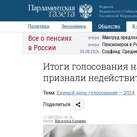
Издание
Федерального Собран
Российской Федераци
Политика
Экономика
Общество
В
Все о пенсиях
Фото
Авторы
Персоны
Мнения
Регионы
Минтруд предлож
вчера
Пенсионеров в Р
вчера
в России
Соцфонд: Средня
05.08.2026
Итоги голосования н
признали недейств
Тема:
Единый день голосования — 2024
Поделиться
11.09.2024 14:16
Автор:
Василиса Киреева