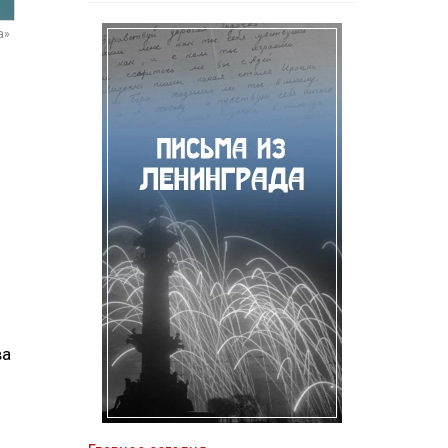
а»
ва