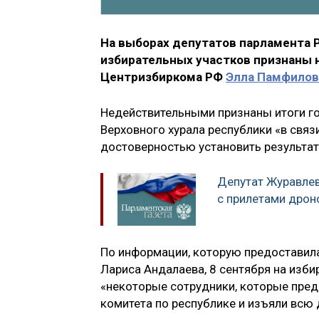
На выборах депутатов парламента Р
избирательных участков признаны 
Центризбиркома РФ
Элла Памфилов
Недействительными признаны итоги го
Верховного хурала республики «в св
достоверностью установить результат
Депутат Журавле
с прилетами дрон
По информации, которую предоставил
Лариса Андалаева, 8 сентября на изби
«некоторые сотрудники, которые пред
комитета по республике и изъяли всю