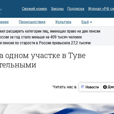
Свежий номер
Законы
Подписка
Журнал «РФ с
ия
и
 мире
Происшествия
Культура
Ещё
Медиацентр
Интервью
Колумнисты
Делова
ил расширить категории лиц, имеющих право на две пенсии
эксперт
оссии за год стало меньше на 409 тысяч человек
я пенсия по старости в России превысила 27,2 тысячи
а одном участке в Туве
ительными
Читать нас в