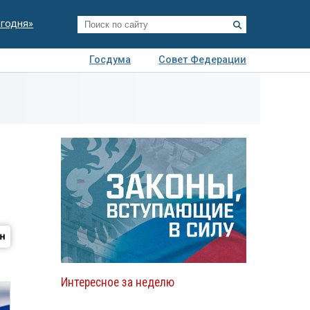
егодня»
Госдума
Совет Федерации
я
Авто
Недвижимость
Технологии
иза
Интересное за неделю