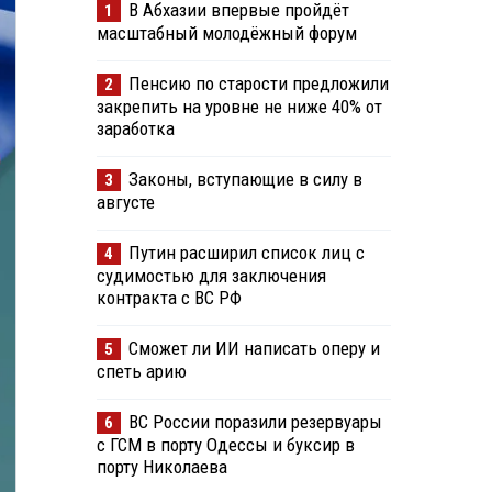
В Абхазии впервые пройдёт
1
масштабный молодёжный форум
Пенсию по старости предложили
2
закрепить на уровне не ниже 40% от
заработка
Законы, вступающие в силу в
3
августе
Путин расширил список лиц с
4
судимостью для заключения
контракта с ВС РФ
Сможет ли ИИ написать оперу и
5
спеть арию
ВС России поразили резервуары
6
с ГСМ в порту Одессы и буксир в
порту Николаева