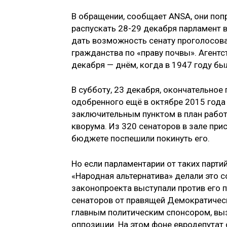
В обращении, сообщает ANSA, они попр
распускать 28-29 декабря парламент в
дать возможность сенату проголосов
гражданства по «праву почвы». Агентс
декабря — днём, когда в 1947 году б
В субботу, 23 декабря, окончательное
одобренного ещё в октябре 2015 года
заключительным пунктом в план работ
кворума. Из 320 сенаторов в зале при
бюджете поспешили покинуть его.
Но если парламентарии от таких партий,
«Народная альтернатива» делали это с
законопроекта выступали против его п
сенаторов от правящей Демократичес
главным политическим спонсором, выз
оппозиции. На этом фоне евродепутат 