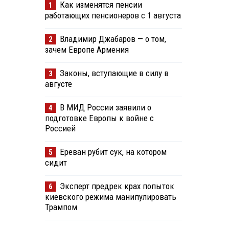
Как изменятся пенсии
1
работающих пенсионеров с 1 августа
Владимир Джабаров — о том,
2
зачем Европе Армения
Законы, вступающие в силу в
3
августе
В МИД России заявили о
4
подготовке Европы к войне с
Россией
Ереван рубит сук, на котором
5
сидит
Эксперт предрек крах попыток
6
киевского режима манипулировать
Трампом