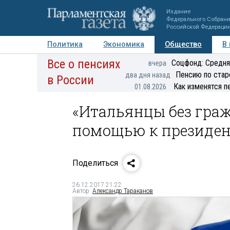
Издание
Федерального Собран
Российской Федераци
Политика
Экономика
Общество
В
Все о пенсиях
Фото
Авторы
Персоны
Мнения
Регионы
Соцфонд: Средня
вчера
Пенсию по стар
два дня назад
в России
Как изменятся п
01.08.2026
«Итальянцы без граж
помощью к президе
Поделиться
26.12.2017 21:22
Автор:
Александр Тараканов