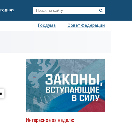
егодня»
Госдума
Совет Федерации
я
Авто
Недвижимость
Технологии
иза
Интересное за неделю