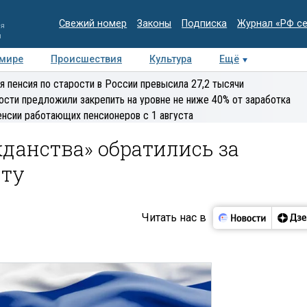
Свежий номер
Законы
Подписка
Журнал «РФ с
ия
и
 мире
Происшествия
Культура
Ещё
Медиацентр
Интервью
Колумнисты
Делова
я пенсия по старости в России превысила 27,2 тысячи
эксперт
ости предложили закрепить на уровне не ниже 40% от заработка
енсии работающих пенсионеров с 1 августа
данства» обратились за
нту
Читать нас в