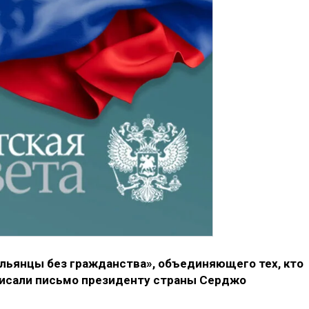
льянцы без гражданства», объединяющего тех, кто
писали письмо президенту страны Серджо