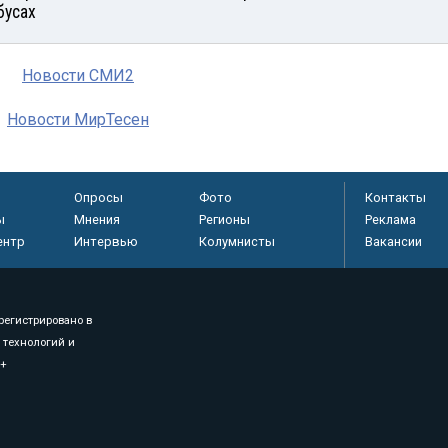
бусах
Новости СМИ2
Новости МирТесен
Опросы
Фото
Контакты
ы
Мнения
Регионы
Реклама
ентр
Интервью
Колумнисты
Вакансии
регистрировано в
 технологий и
8+
.