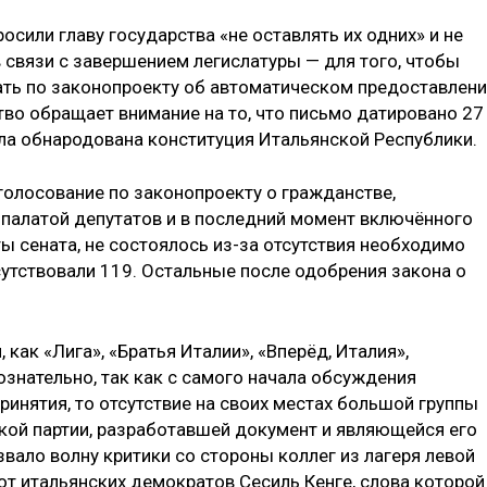
осили главу государства «не оставлять их одних» и не
 связи с завершением легислатуры — для того, чтобы
ать по законопроекту об автоматическом предоставлен
тво обращает внимание на то, что письмо датировано 27
ыла обнародована конституция Итальянской Республики.
 голосование по законопроекту о гражданстве,
 палатой депутатов и в последний момент включённого
ы сената, не состоялось из-за отсутствия необходимо
сутствовали 119. Остальные после одобрения закона о
 как «Лига», «Братья Италии», «Вперёд, Италия»,
ознательно, так как с самого начала обсуждения
ринятия, то отсутствие на своих местах большой группы
кой партии, разработавшей документ и являющейся его
вало волну критики со стороны коллег из лагеря левой
от итальянских демократов Сесиль Кенге, слова которой