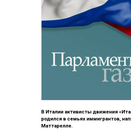
В Италии активисты движения «Ита
родился в семьях иммигрантов, на
Маттарелле.