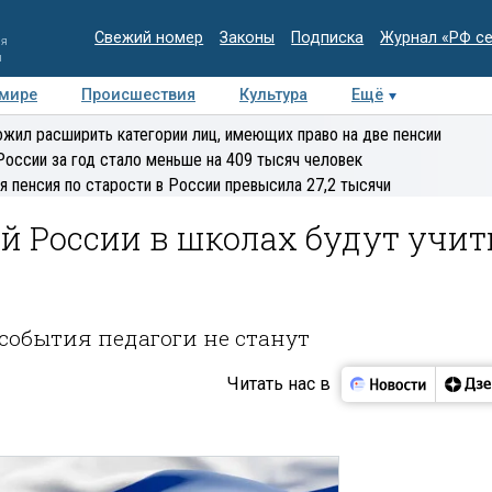
Свежий номер
Законы
Подписка
Журнал «РФ с
ия
и
 мире
Происшествия
Культура
Ещё
Медиацентр
Интервью
Колумнисты
Делова
жил расширить категории лиц, имеющих право на две пенсии
эксперт
России за год стало меньше на 409 тысяч человек
я пенсия по старости в России превысила 27,2 тысячи
й России в школах будут учит
обытия педагоги не станут
Читать нас в