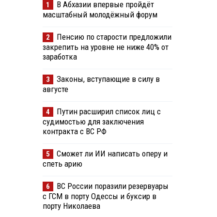
В Абхазии впервые пройдёт
1
масштабный молодёжный форум
Пенсию по старости предложили
2
закрепить на уровне не ниже 40% от
заработка
Законы, вступающие в силу в
3
августе
Путин расширил список лиц с
4
судимостью для заключения
контракта с ВС РФ
Сможет ли ИИ написать оперу и
5
спеть арию
ВС России поразили резервуары
6
с ГСМ в порту Одессы и буксир в
порту Николаева