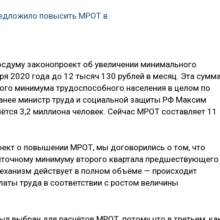
редложило повысить МРОТ в
Госдуму законопроект об увеличении минимального
ря 2020 года до 12 тысяч 130 рублей в месяц. Эта сумм
ого минимума трудоспособного населения в целом по
 Ранее министр труда и социальной защиты РФ Максим
ётся 3,2 миллиона человек. Сейчас МРОТ составляет 11
ект о повышении МРОТ, мы договорились о том, что
иточному минимуму второго квартала предшествующего
 механизм действует в полном объёме — происходит
аты труда в соответствии с ростом величины
был выбран для расчётов МРОТ, потому что в третьем, ка