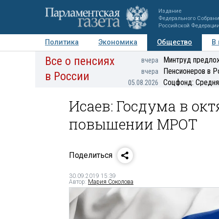
Издание
Федерального Собран
Российской Федераци
Политика
Экономика
Общество
В
Все о пенсиях
Фото
Авторы
Персоны
Мнения
Регионы
Минтруд предлож
вчера
Пенсионеров в Р
вчера
в России
Соцфонд: Средня
05.08.2026
Исаев: Госдума в ок
повышении МРОТ
Поделиться
30.09.2019 15:39
Автор:
Мария Соколова