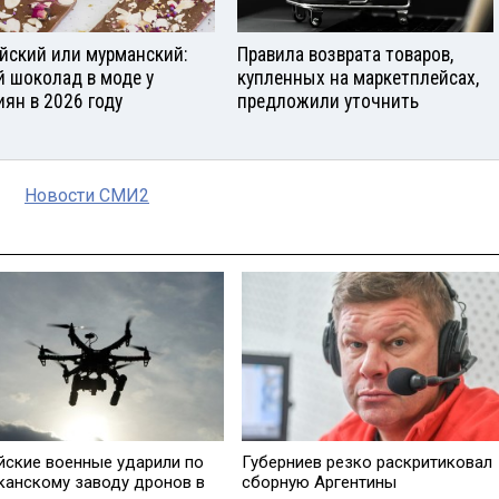
йский или мурманский:
Правила возврата товаров,
й шоколад в моде у
купленных на маркетплейсах,
иян в 2026 году
предложили уточнить
Новости СМИ2
йские военные ударили по
Губерниев резко раскритиковал
канскому заводу дронов в
сборную Аргентины