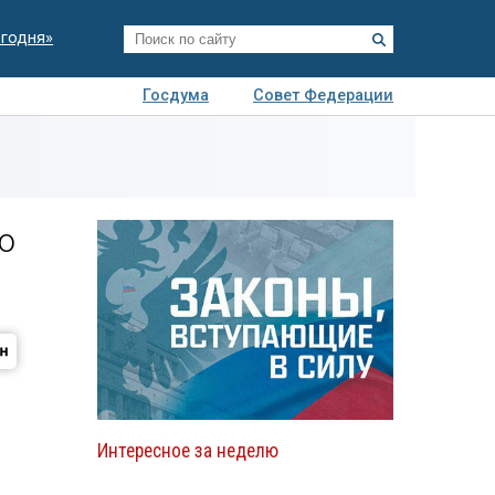
егодня»
Госдума
Совет Федерации
я
Авто
Недвижимость
Технологии
иза
о
Интересное за неделю