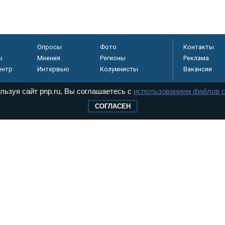
Опросы
Фото
Контакты
ы
Мнения
Регионы
Реклама
ентр
Интервью
Колумнисты
Вакансии
льзуя сайт pnp.ru, Вы соглашаетесь с
использованием файлов c
СОГЛАСЕН
регистрировано в
 технологий и
8+
.
дерального Собрания РФ. Издается с 1997 года. Учредители газеты - Государств
ктов палат Федерального Собрания. «Парламентская газета» имеет пункты печати
оверная информация о принимаемых в стране законах и деятельности депутатов и