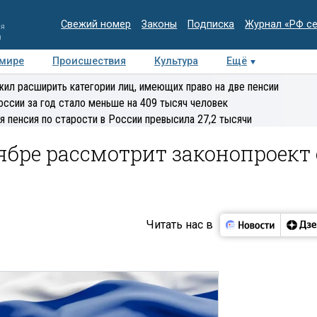
Свежий номер
Законы
Подписка
Журнал «РФ с
ия
и
 мире
Происшествия
Культура
Ещё
Медиацентр
Интервью
Колумнисты
Делова
ил расширить категории лиц, имеющих право на две пенсии
эксперт
оссии за год стало меньше на 409 тысяч человек
я пенсия по старости в России превысила 27,2 тысячи
тябре рассмотрит законопроект 
Читать нас в