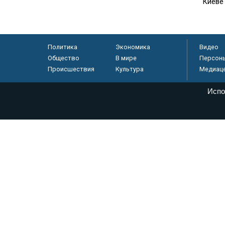
Киеве
Политика
Экономика
Видео
Общество
В мире
Персон
Происшествия
Культура
Медиац
Испо
© «Парламентская газета», 2026 г.
Электронное периодическое издание «Парламентская газета» за
Федеральной службе по надзору в сфере связи, информационных
массовых коммуникаций (Роскомнадзор) 05 августа 2011 года. 1
Свидетельство о регистрации Эл № ФС77-46097
Учредитель — АНО «Парламентская газета»
Исполняющий обязанности главного редактора — Абдуллаев М.Р
Тел.: +7 (495) 637–69–79 E-mail:
pg@pnp.ru
«Парламентская газета» - официальное еженедельное издание Фе
федеральных конституционных законов, федеральных законов и а
Сайт «Парламентской газеты» - это оперативные новости и дост
«Парламентской газеты» активная ссылка на pnp.ru обязательна.