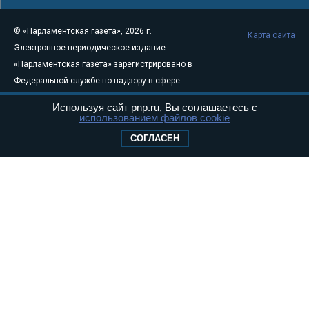
© «Парламентская газета», 2026 г.
Карта сайта
Электронное периодическое издание
«Парламентская газета» зарегистрировано в
Федеральной службе по надзору в сфере
связи, информационных технологий и
Используя сайт pnp.ru, Вы соглашаетесь с
массовых коммуникаций (Роскомнадзор) 05
использованием файлов cookie
августа 2011 года. 18+
СОГЛАСЕН
Свидетельство о регистрации Эл № ФС77-
46097
Учредитель — АНО «Парламентская газета»
Исполняющий обязанности главного
редактора — Абдуллаев М.Р.
Тел.: +7 (495) 637–69–79 E-mail:
pg@pnp.ru
«Парламентская газета» - официальное еженедельное издание
Федерального Собрания РФ. Издается с 1997 года. Учредители
газеты - Государственная Дума и Совет Федерации РФ. Официальный
публикатор федеральных конституционных законов, федеральных
законов и актов палат Федерального Собрания. «Парламентская