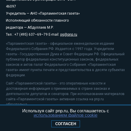
46097
Учредитель — АНО «Парламентская газета»
Исполняющий обязанности главного
редактора — Абдуллаев М.Р.
Тел.: +7 (495) 637–69–79 E-mail:
pg@pnp.ru
«Парламентская газета» - официальное еженедельное издание
Федерального Собрания РФ. Издается с 1997 года. Учредители
газеты - Государственная Дума и Совет Федерации РФ. Официальный
публикатор федеральных конституционных законов, федеральных
законов и актов палат Федерального Собрания. «Парламентская
газета» имеет пункты печати и представительства в десяти субъектах
федерации.
Сайт «Парламентской газеты» - это оперативные новости и
достоверная информация о принимаемых в стране законах и
деятельности депутатов и сенаторов. При использовании материалов
сайта «Парламентской газеты» активная ссылка на pnp.ru
обязательна.
Используя сайт pnp.ru, Вы соглашаетесь с
На информационном ресурсе применяются
рекомендательные
использованием файлов cookie
технологии
Положение о защите персональных данных
СОГЛАСЕН