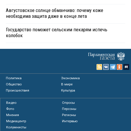
Августовское солнце обманчиво: почему коже
необходима защита даже в конце лета
Государство поможет сельским пекарям испечь
колобок
Политика
Экономика
Общество
В мире
Происшествия
Культура
Видео
Опросы
Фото
Персоны
Мнения
Регионы
Медиацентр
Интервью
Колумнисты