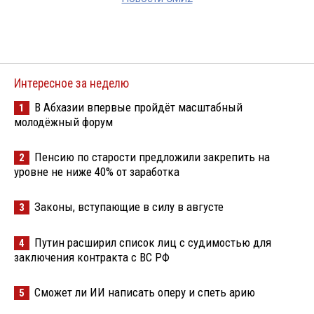
Интересное за неделю
В Абхазии впервые пройдёт масштабный
1
молодёжный форум
Пенсию по старости предложили закрепить на
2
уровне не ниже 40% от заработка
Законы, вступающие в силу в августе
3
Путин расширил список лиц с судимостью для
4
заключения контракта с ВС РФ
Сможет ли ИИ написать оперу и спеть арию
5